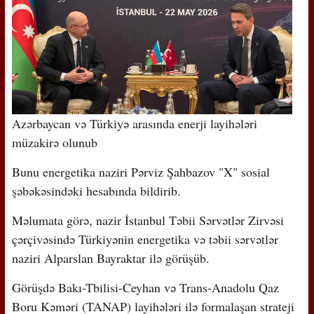
Azərbaycan və Türkiyə arasında enerji layihələri
müzakirə olunub
Bunu energetika naziri Pərviz Şahbazov "X" sosial
şəbəkəsindəki hesabında bildirib.
Məlumata görə, nazir İstanbul Təbii Sərvətlər Zirvəsi
çərçivəsində Türkiyənin energetika və təbii sərvətlər
naziri Alparslan Bayraktar ilə görüşüb.
Görüşdə Bakı-Tbilisi-Ceyhan və Trans-Anadolu Qaz
Boru Kəməri (TANAP) layihələri ilə formalaşan strateji