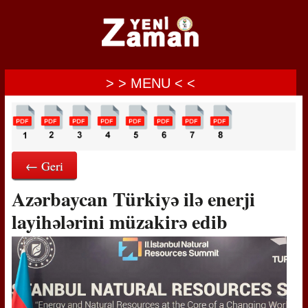
> > MENU < <
← Geri
Azərbaycan Türkiyə ilə enerji
layihələrini müzakirə edib