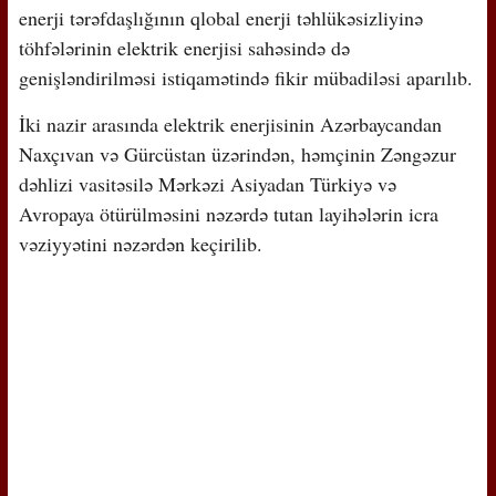
enerji tərəfdaşlığının qlobal enerji təhlükəsizliyinə
töhfələrinin elektrik enerjisi sahəsində də
genişləndirilməsi istiqamətində fikir mübadiləsi aparılıb.
İki nazir arasında elektrik enerjisinin Azərbaycandan
Naxçıvan və Gürcüstan üzərindən, həmçinin Zəngəzur
dəhlizi vasitəsilə Mərkəzi Asiyadan Türkiyə və
Avropaya ötürülməsini nəzərdə tutan layihələrin icra
vəziyyətini nəzərdən keçirilib.