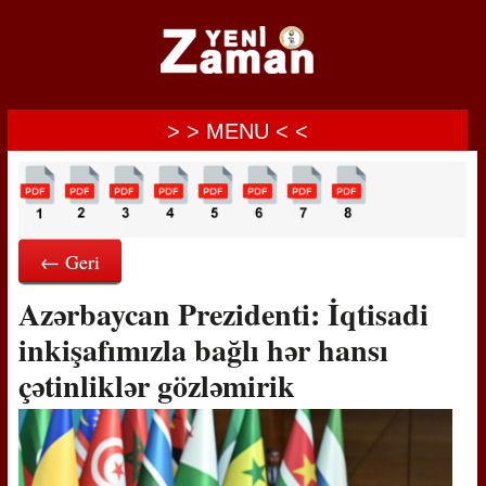
> > MENU < <
← Geri
Azərbaycan Prezidenti: İqtisadi
inkişafımızla bağlı hər hansı
çətinliklər gözləmirik