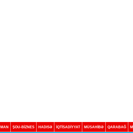
DMAN
ŞOU-BİZNES
HADISƏ
İQTISADIYYAT
MÜSAHİBƏ
QARABAĞ
M