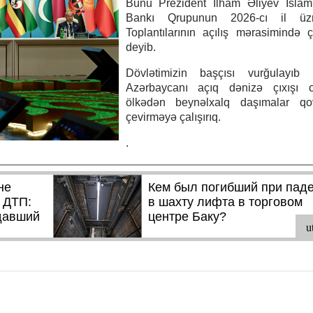
Bunu Prezident İlham Əliyev İslam 
Bankı Qrupunun 2026-cı il üzr
Toplantılarının açılış mərasimində ç
deyib.
Dövlətimizin başçısı vurğulayıb 
Azərbaycanı açıq dənizə çıxışı 
ölkədən beynəlxalq daşımalar qo
çevirməyə çalışırıq.
.