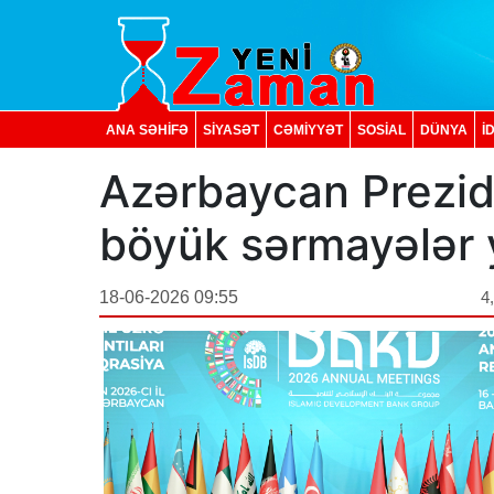
ANA SƏHİFƏ
SİYASƏT
CƏMİYYƏT
SOSIAL
DÜNYA
İ
Azərbaycan Prezide
böyük sərmayələr y
18-06-2026 09:55
4