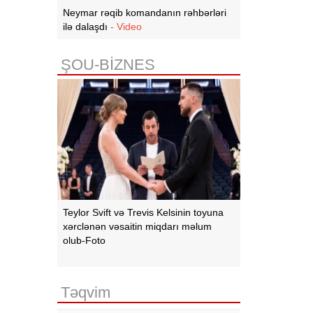
Neymar rəqib komandanın rəhbərləri
ilə dalaşdı
- Video
ŞOU-BİZNES
Teylor Svift və Trevis Kelsinin toyuna
xərclənən vəsaitin miqdarı məlum
olub-Foto
Təqvim