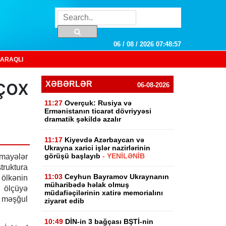
06 / 08 / 2026 07:48:58
ARAQLI
çox
XƏBƏRLƏR
06-08-2026
11:27
Overçuk: Rusiya və
Ermənistanın ticarət dövriyyəsi
dramatik şəkildə azalır
11:17
Kiyevdə Azərbaycan və
Ukrayna xarici işlər nazirlərinin
görüşü başlayıb
- YENİLƏNİB
mayələr
struktura
11:03
Ceyhun Bayramov Ukraynanın
ölkənin
müharibədə həlak olmuş
 ölçüyə
müdafiəçilərinin xatirə memorialını
 məşğul
ziyarət edib
10:49
DİN-in 3 bağçası BŞTİ-nin