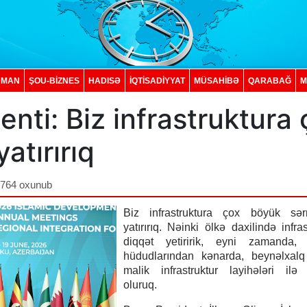
DMAN
ŞOU-BİZNES
HADISƏ
İQTISADIYYAT
MÜSAHİBƏ
QARABAĞ
M
nti: Biz infrastruktura 
atırırıq
,764 oxunub
Biz infrastruktura çox böyük sər
yatırırıq. Nəinki ölkə daxilində infra
diqqət yetiririk, eyni zamanda, 
hüdudlarından kənarda, beynəlxalq
malik infrastruktur layihələri ilə
oluruq.