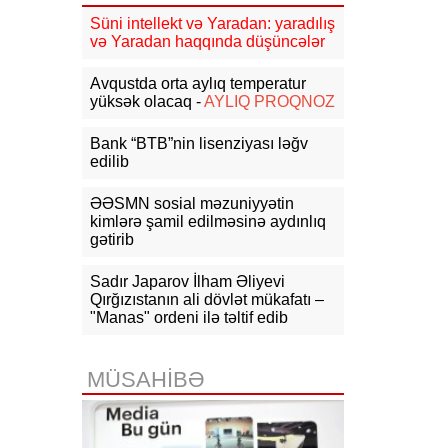
Süni intellekt və Yaradan: yaradılış
09:29
Politico: ABŞ və Ukrayna
və Yaradan haqqında düşüncələr
arasında kəşfiyyat əməkdaşlığı
yaxşılaşıb
Avqustda orta aylıq temperatur
yüksək olacaq -
AYLIQ PROQNOZ
09:23
Tramp: İranla razılaşma əldə
etməyə üstünlük verərdim
Bank “BTB”nin lisenziyası ləğv
edilib
09:12
Pezeşkian: Onlar Suriya kimi,
İranı da 48 saat ərzində ələ
keçirməyi planlaşdırırdılar
ƏƏSMN sosial məzuniyyətin
kimlərə şamil edilməsinə aydınlıq
gətirib
09:01
Ceyhun Bayramovun
Ukraynaya rəsmi səfəri başlayıb
Sadır Japarov İlham Əliyevi
05-08-2026
Qırğızıstanın ali dövlət mükafatı –
"Manas" ordeni ilə təltif edib
16:47
Ukraynanın ABŞ-dakı keçmiş
səfirinə yeni ittiham irəli sürülüb
MÜSAHİBƏ