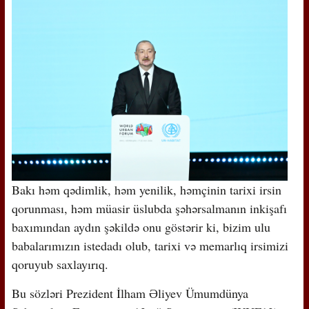
Bakı həm qədimlik, həm yenilik, həmçinin tarixi irsin
qorunması, həm müasir üslubda şəhərsalmanın inkişafı
baxımından aydın şəkildə onu göstərir ki, bizim ulu
babalarımızın istedadı olub, tarixi və memarlıq irsimizi
qoruyub saxlayırıq.
Bu sözləri Prezident İlham Əliyev Ümumdünya