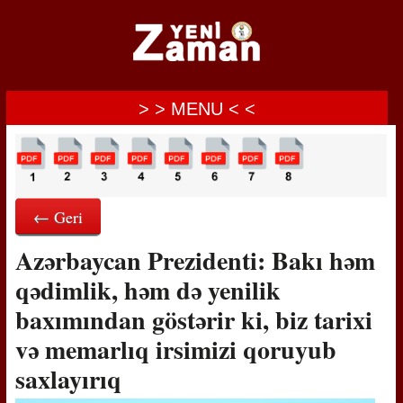
> > MENU < <
← Geri
Azərbaycan Prezidenti: Bakı həm
qədimlik, həm də yenilik
baxımından göstərir ki, biz tarixi
və memarlıq irsimizi qoruyub
saxlayırıq