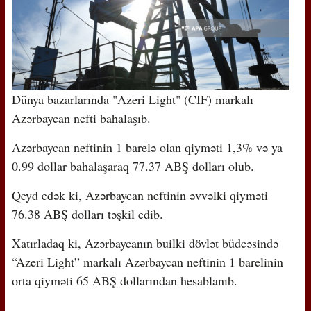
Dünya bazarlarında "Azeri Light" (CIF) markalı
Azərbaycan nefti bahalaşıb.
Azərbaycan neftinin 1 barelə olan qiyməti 1,3% və ya
0.99 dollar bahalaşaraq 77.37 ABŞ dolları olub.
Qeyd edək ki, Azərbaycan neftinin əvvəlki qiyməti
76.38 ABŞ dolları təşkil edib.
Xatırladaq ki, Azərbaycanın builki dövlət büdcəsində
“Azeri Light” markalı Azərbaycan neftinin 1 barelinin
orta qiyməti 65 ABŞ dollarından hesablanıb.