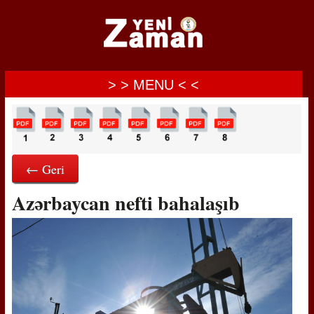
> > MENU < <
← Geri
Azərbaycan nefti bahalaşıb