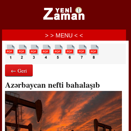
> > MENU < <
← Geri
Azərbaycan nefti bahalaşıb