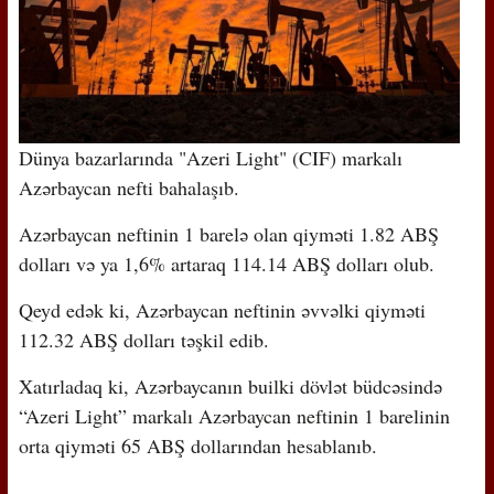
Dünya bazarlarında "Azeri Light" (CIF) markalı
Azərbaycan nefti bahalaşıb.
Azərbaycan neftinin 1 barelə olan qiyməti 1.82 ABŞ
dolları və ya 1,6% artaraq 114.14 ABŞ dolları olub.
Qeyd edək ki, Azərbaycan neftinin əvvəlki qiyməti
112.32 ABŞ dolları təşkil edib.
Xatırladaq ki, Azərbaycanın builki dövlət büdcəsində
“Azeri Light” markalı Azərbaycan neftinin 1 barelinin
orta qiyməti 65 ABŞ dollarından hesablanıb.