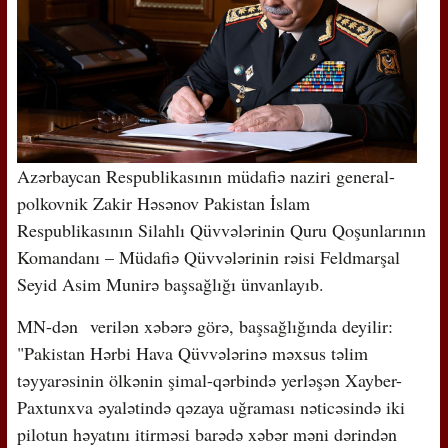
Azərbaycan Respublikasının müdafiə naziri general-
polkovnik Zakir Həsənov Pakistan İslam
Respublikasının Silahlı Qüvvələrinin Quru Qoşunlarının
Komandanı – Müdafiə Qüvvələrinin rəisi Feldmarşal
Seyid Asim Munirə başsağlığı ünvanlayıb.
MN-dən verilən xəbərə görə, başsağlığında deyilir:
"Pakistan Hərbi Hava Qüvvələrinə məxsus təlim
təyyarəsinin ölkənin şimal-qərbində yerləşən Xayber-
Paxtunxva əyalətində qəzaya uğraması nəticəsində iki
pilotun həyatını itirməsi barədə xəbər məni dərindən