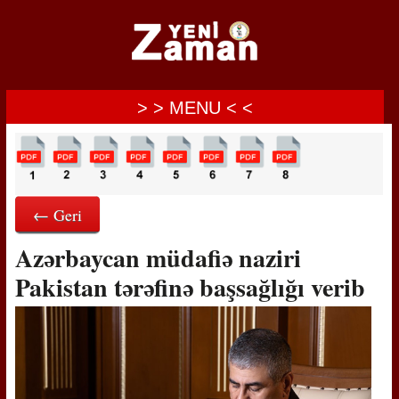
> > MENU < <
← Geri
Azərbaycan müdafiə naziri
Pakistan tərəfinə başsağlığı verib