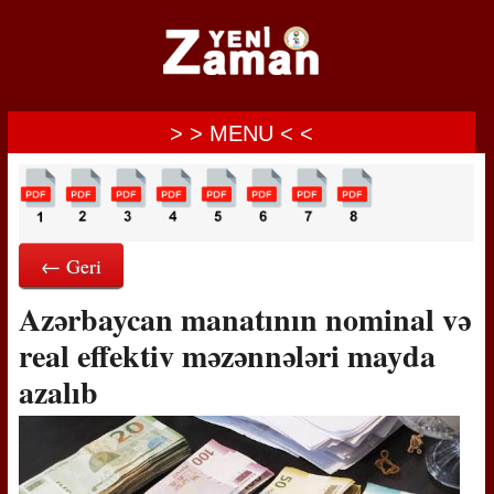
> > MENU < <
← Geri
Azərbaycan manatının nominal və
real effektiv məzənnələri mayda
azalıb