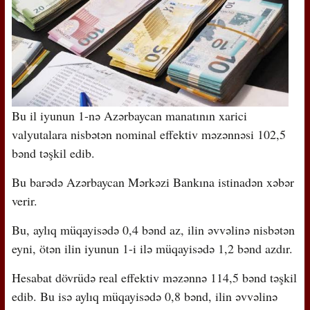
Bu il iyunun 1-nə Azərbaycan manatının xarici
valyutalara nisbətən nominal effektiv məzənnəsi 102,5
bənd təşkil edib.
Bu barədə Azərbaycan Mərkəzi Bankına istinadən xəbər
verir.
Bu, aylıq müqayisədə 0,4 bənd az, ilin əvvəlinə nisbətən
eyni, ötən ilin iyunun 1-i ilə müqayisədə 1,2 bənd azdır.
Hesabat dövrüdə real effektiv məzənnə 114,5 bənd təşkil
edib. Bu isə aylıq müqayisədə 0,8 bənd, ilin əvvəlinə