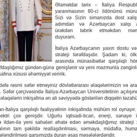
Əlamətdar tarix – İtaliya Respubli
yaranmasının 80-ci ildönümü münas
Sizi və Sizin simanızda dost xalqı
adımdan və Azərbaycan xalqı a
ürəkdən təbrik etməkdən məm
duyuram.
İtaliya Azərbaycanın yaxın dostu və 
strateji tərəfdaşıdır. Şadam ki, ölk
arasında münasibətlər qarşılıqlı h
ərəfdaşlığımız gündən-günə genişlənir və yeni məzmunla zənginlə
şafına xüsusi əhəmiyyət veririk.
dəfə rəsmi səfər etməyiniz dövlətlərarası əlaqələrimizin və ar
 Səfər çərçivəsində İtaliya-Azərbaycan Universitetinin açılışın
əlaqələrin inkişafına ən ali səviyyədə göstərilən diqqətin təzahü
-İtaliya qarşılıqlı fəaliyyətinin inkişafında mühüm rol oynayır
ktri çox genişdir. Uğurlu iqtisadi-ticari, enerji, sənaye i
 ildən-ilə yeni sahələri əhatə edən əməkdaşlığımız strateji 
alının tam şəkildə reallaşdırılması, sərmayə, müdafiə, huma
ələndirilməsi qarşımızda duran əsas məsələlərdəndir.