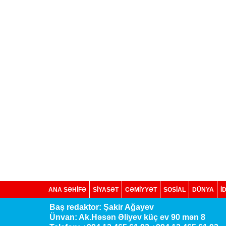
ANA SƏHİFƏ
SİYASƏT
CƏMİYYƏT
SOSIAL
DÜNYA
İ
Baş redaktor: Şakir Ağayev
Ünvan: Ak.Həsən Əliyev küç ev 90 mən 8