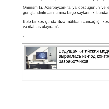
Əminəm ki, Azərbaycan-İtaliya dostluğunun və eti
genişləndirilməsi naminə birgə səylərimizi bunda
Belə bir xoş gündə Sizə möhkəm cansağlığı, xoşbəxt
və rifah arzulayıram".
.