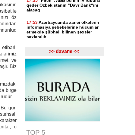
17:55
"Fitch": ABB bu ilin IV rübünə
kasının
qədər Özbəkistanın "Davr Bank"ını
alacaq
ibətilə
nızı öz
17:53
Azərbaycanda xarici ölkələrin
dından
informasiya şəbəkələrinə hücumlar
nunluq
etməkdə şübhəli bilinən şəxslər
saxlanılıb
etibarlı
17:23
Bakı və Zəngilanda yaşıllıqlar
>> davamı <<
ələrimiz
qanunsuz kəsilib, təbiətə 83 840
manatlıq ziyan dəyib
örmət və
şir. Biz
17:09
Bakıda estetik əməliyyatdan
sonra pasiyentin ölüm faktı üzrə
araşdırma başlayıb
amızdakı
da birgə
17:03
Lənkəranda təqaüdçüləri
rüdür.
aldadan şəxs saxlanılıb
. Bu gün
16:39
Səfərbərlik Xidmətinin
stehsalı
rüşvətlə bağlı həbs olunan 3
əməkdaşının məhkəməsi başlayır
xarakter
nitar, o
TOP 5
16:26
Bəzi yerlərdə külək