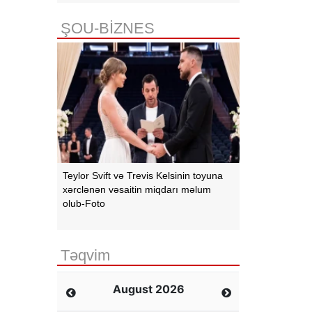
ŞOU-BİZNES
Teylor Svift və Trevis Kelsinin toyuna
xərclənən vəsaitin miqdarı məlum
olub-Foto
Təqvim
August 2026