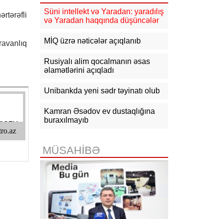
güclənəcək -
XƏBƏRDARLIQ
Süni intellekt və Yaradan: yaradılış
rtərəfli
və Yaradan haqqında düşüncələr
16:10
Jurnalistika ixtisası üzrə
qabiliyyət imtahanının nəticələri
açıqlanıb
MİQ üzrə nəticələr açıqlanıb
ravanlıq
15:50
Ədliyyə naziri Lerik rayonunda
Rusiyalı alim qocalmanın əsas
vətəndaşları qəbul edib
əlamətlərini açıqladı
15:24
Bakının mərkəzində 3
Unibankda yeni sədr təyinatı olub
obyektdə və evdə yanğın
söndürülüb, 2 nəfər tüstüdən
zəhərlənib
Kamran Əsədov ev dustaqlığına
buraxılmayıb
15:02
Ukrayna aqrar sektora yardım
üçün Aİ-dən 220 milyon avro istəyir
MÜSAHİBƏ
14:50
Türkiyə, Səudiyyə Ərəbistanı
və Pakistan Məkkə Sazişini
imzalayıb: Üzvlərdən birinə hücum
hamısına hücum sayılacaq