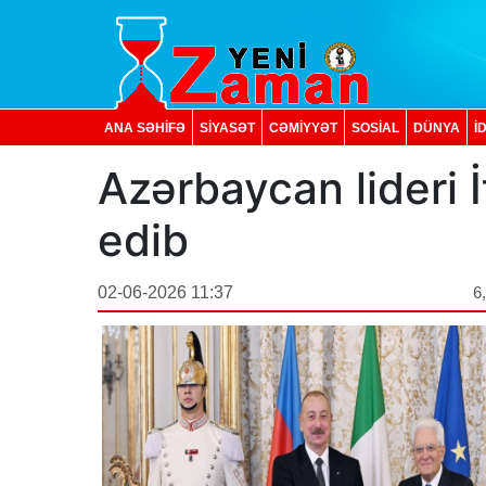
ANA SƏHİFƏ
SİYASƏT
CƏMİYYƏT
SOSIAL
DÜNYA
İ
Azərbaycan lideri İ
edib
02-06-2026 11:37
6