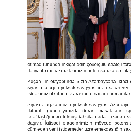
etimad ruhunda inkişaf edir, çoxölçülü strateji t
İtaliya ilə münasibətlərimizin bütün sahələrdə inki
Keçən ilin oktyabrında Sizin Azərbaycana ikinci 
siyasi dialoqun yüksək səviyyəsindən xəbər verir.
iştirakımız ölkələrimiz arasında mədəni-humanitar 
Siyasi əlaqələrimizin yüksək səviyyəsi Azərbaycan
ikitərəfli gündəliyimizdə duran məsələlərin spe
tərəfdaşlığından tutmuş təhsilə qədər uzanan və
daşıyır. İqtisadi əlaqələrimizin mövcud potensi
cümlədən yeni istiqamətlər üzrə əməkdaşlığın şax