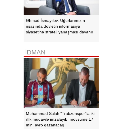
Əhməd İsmayılov: Uğurlarımızın
əsasında dövlətin informasiya
siyasətinə strateji yanaşması dayanır
İDMAN
Məhəmməd Salah “Trabzonspor”la iki
illik müqavilə imzalayıb, mövsümə 17
mln. avro qazanacaq