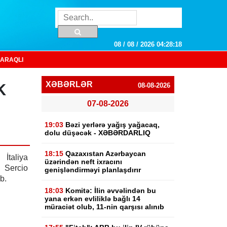
08 / 08 / 2026 04:28:19
ARAQLI
k
XƏBƏRLƏR
08-08-2026
07-08-2026
19:03
Bəzi yerlərə yağış yağacaq,
dolu düşəcək - XƏBƏRDARLIQ
18:15
Qazaxıstan Azərbaycan
taliya
üzərindən neft ixracını
Sercio
genişləndirməyi planlaşdırır
b.
18:03
Komitə: İlin əvvəlindən bu
yana erkən evliliklə bağlı 14
müraciət olub, 11-nin qarşısı alınıb