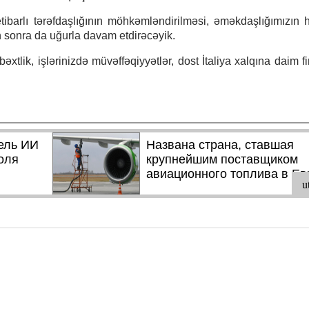
barlı tərəfdaşlığının möhkəmləndirilməsi, əməkdaşlığımızın hə
n sonra da uğurla davam etdirəcəyik.
lik, işlərinizdə müvəffəqiyyətlər, dost İtaliya xalqına daim fi