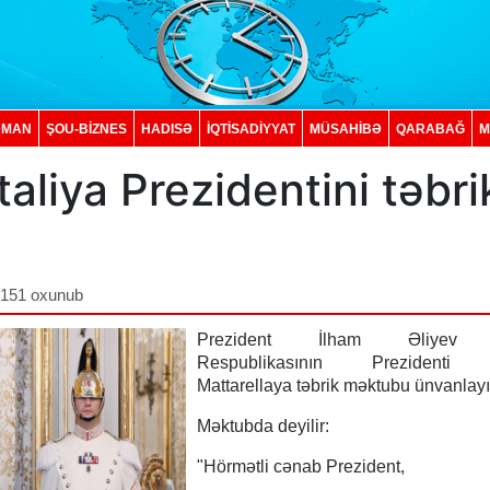
DMAN
ŞOU-BİZNES
HADISƏ
İQTISADIYYAT
MÜSAHİBƏ
QARABAĞ
M
taliya Prezidentini təbri
,151 oxunub
Prezident İlham Əliyev İ
Respublikasının Prezidenti 
Mattarellaya təbrik məktubu ünvanlayı
Məktubda deyilir:
"Hörmətli cənab Prezident,