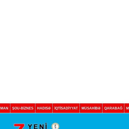
DMAN
ŞOU-BİZNES
HADISƏ
İQTISADIYYAT
MÜSAHİBƏ
QARABAĞ
M