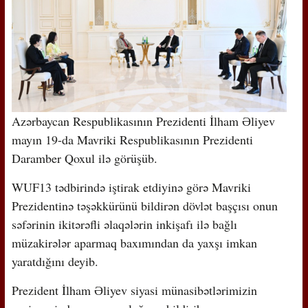
Azərbaycan Respublikasının Prezidenti İlham Əliyev
mayın 19-da Mavriki Respublikasının Prezidenti
Daramber Qoxul ilə görüşüb.
WUF13 tədbirində iştirak etdiyinə görə Mavriki
Prezidentinə təşəkkürünü bildirən dövlət başçısı onun
səfərinin ikitərəfli əlaqələrin inkişafı ilə bağlı
müzakirələr aparmaq baxımından da yaxşı imkan
yaratdığını deyib.
Prezident İlham Əliyev siyasi münasibətlərimizin