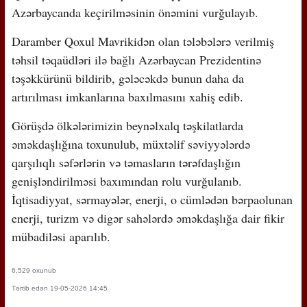
Azərbaycanda keçirilməsinin önəmini vurğulayıb.
Daramber Qoxul Mavrikidən olan tələbələrə verilmiş
təhsil təqaüdləri ilə bağlı Azərbaycan Prezidentinə
təşəkkürünü bildirib, gələcəkdə bunun daha da
artırılması imkanlarına baxılmasını xahiş edib.
Görüşdə ölkələrimizin beynəlxalq təşkilatlarda
əməkdaşlığına toxunulub, müxtəlif səviyyələrdə
qarşılıqlı səfərlərin və təmasların tərəfdaşlığın
genişləndirilməsi baxımından rolu vurğulanıb.
İqtisadiyyat, sərmayələr, enerji, o cümlədən bərpaolunan
enerji, turizm və digər sahələrdə əməkdaşlığa dair fikir
mübadiləsi aparılıb.
6,529 oxunub
Tərtib edən 19-05-2026 14:45