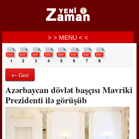
> > MENU < <
← Geri
Azərbaycan dövlət başçısı Mavriki
Prezidenti ilə görüşüb