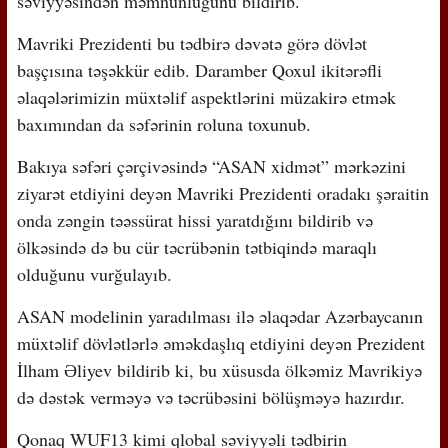
səviyyəsindən məmnunluğunu bildirib.
Mavriki Prezidenti bu tədbirə dəvətə görə dövlət
başçısına təşəkkür edib. Daramber Qoxul ikitərəfli
əlaqələrimizin müxtəlif aspektlərini müzakirə etmək
baxımından da səfərinin roluna toxunub.
Bakıya səfəri çərçivəsində “ASAN xidmət” mərkəzini
ziyarət etdiyini deyən Mavriki Prezidenti oradakı şəraitin
onda zəngin təəssürat hissi yaratdığını bildirib və
ölkəsində də bu cür təcrübənin tətbiqində maraqlı
olduğunu vurğulayıb.
ASAN modelinin yaradılması ilə əlaqədar Azərbaycanın
müxtəlif dövlətlərlə əməkdaşlıq etdiyini deyən Prezident
İlham Əliyev bildirib ki, bu xüsusda ölkəmiz Mavrikiyə
də dəstək verməyə və təcrübəsini bölüşməyə hazırdır.
Qonaq WUF13 kimi qlobal səviyyəli tədbirin