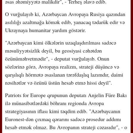
əsas əhəmiyyətə malikdir", - Terheş əlavə edib.
O vurğulayıb ki, Azərbaycan Avropaya Rusiya qazından
asılılığı azaltmağa kömək edib, yanacaq tədarük edir və
Ukraynaya humanitar yardım göstərir.
"Azərbaycan kimi ölkələrin uzaqlaşdırılması sadəcə
məsuliyyətsizlik deyil, bu geosiyasi cəhətdən
özünüməhvetmədir", - deputat vurğulayıb. Onun
sözlərinə görə, Avropaya realizm, strateji düşüncə və
qarşılıqlı hörmətə əsaslanan tərəfdaşlıq lazımdır, daimi
nəsihətlər və özünü üstün hesab etmə hissi deyil".
Patriots for Europe qrupunun deputatı Anjelin Füre Bakı
ilə münasibətlərdəki böhranı regionda Avropa
strategiyasının iflası kimi təqdim edib. "Azərbaycanın
Euronest-dən çıxmaq qərarını sadəcə prosedur addımı
hesab etmək olmaz. Bu Avropanın strateji cəzasıdır", - o