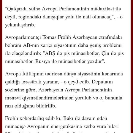
"Qafqazda sülhə Avropa Parlamentinin müdaxiləsi ilə
deyil, regiondakı danışıqlar yolu ilə nail olunacaq", - o
yekunlaşdırıb.
Avroparlamentçi Tomas Frölih Azərbaycan ətrafındakı
böhranı AB-nin xarici siyasətinin daha geniş problemi
ilə əlaqələndirib: "ABŞ ilə pis münasibətlər. Çin ilə pis
münasibətlər. Rusiya ilə münasibətlər yoxdur".
Avropa İttifaqının tədricən dünya siyasətinin kənarında
qaldığı təəssüratı yaranır, - o qeyd edib. Deputatın
sözlərinə görə, Azərbaycan Avropa Parlamentinin
mənəvi qiymətləndirmələrindən yorulub və o, bununla
razı olduğunu bildirilib.
Frölih xəbərdarlıq edib ki, Bakı ilə davam edən
münaqişə Avropanın energetikasına zərbə vura bilər: