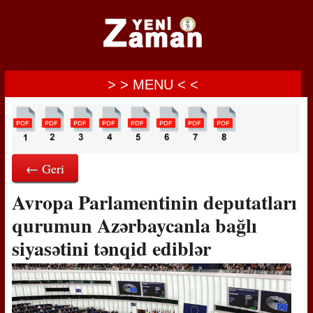
> > MENU < <
← Geri
Avropa Parlamentinin deputatları
qurumun Azərbaycanla bağlı
siyasətini tənqid ediblər