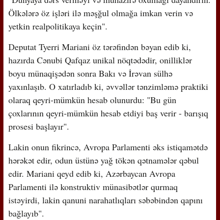
Ölkələrə öz işləri ilə məşğul olmağa imkan verin və
yetkin realpolitikaya keçin".
Deputat Tyerri Mariani öz tərəfindən bəyan edib ki,
hazırda Cənubi Qafqaz unikal nöqtədədir, onilliklər
boyu münaqişədən sonra Bakı və İrəvan sülhə
yaxınlaşıb. O xatırladıb ki, əvvəllər tənzimləmə praktiki
olaraq qeyri-mümkün hesab olunurdu: "Bu gün
çoxlarının qeyri-mümkün hesab etdiyi baş verir - barışıq
prosesi başlayır".
Lakin onun fikrincə, Avropa Parlamenti əks istiqamətdə
hərəkət edir, odun üstünə yağ tökən qətnamələr qəbul
edir. Mariani qeyd edib ki, Azərbaycan Avropa
Parlamenti ilə konstruktiv münasibətlər qurmaq
istəyirdi, lakin qanuni narahatlıqları səbəbindən qapını
bağlayıb".