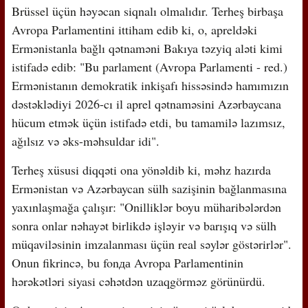
Brüssel üçün həyəcan siqnalı olmalıdır. Terheş birbaşa
Avropa Parlamentini ittiham edib ki, o, apreldəki
Ermənistanla bağlı qətnaməni Bakıya təzyiq aləti kimi
istifadə edib: "Bu parlament (Avropa Parlamenti - red.)
Ermənistanın demokratik inkişafı hissəsində hamımızın
dəstəklədiyi 2026-cı il aprel qətnaməsini Azərbaycana
hücum etmək üçün istifadə etdi, bu tamamilə lazımsız,
ağılsız və əks-məhsuldar idi".
Terheş xüsusi diqqəti ona yönəldib ki, məhz hazırda
Ermənistan və Azərbaycan sülh sazişinin bağlanmasına
yaxınlaşmağa çalışır: "Onilliklər boyu müharibələrdən
sonra onlar nəhayət birlikdə işləyir və barışıq və sülh
müqaviləsinin imzalanması üçün real səylər göstərirlər".
Onun fikrincə, bu fonда Avropa Parlamentinin
hərəkətləri siyasi cəhətdən uzaqgörməz görünürdü.