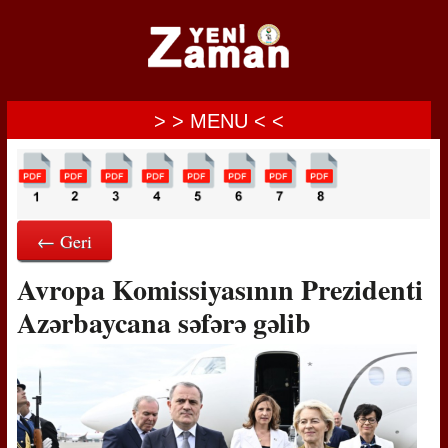
> > MENU < <
← Geri
Avropa Komissiyasının Prezidenti
Azərbaycana səfərə gəlib