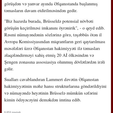
görüşdən və yanvar ayında Əfqanıstanda başlanmış
təmasların davam etdirilməsindən gedir.
"Biz hazırda burada, Brüsseldə potensial növbəti
görüşün keçirilməsi imkanını öyrənirik", - o qeyd edib.
Rəsmi nümayəndənin sözlərinə görə, təşəbbüs ötən il
Avropa Komissiyasından miqrantların geri qaytarılması
məsələləri üzrə Əfqanıstan hakimiyyəti ilə təmasları
əlaqələndirməyi xahiş etmiş 20 Aİ ölkəsindən və
Şengen zonasına assosiasiya olunmuş dövlətlərdən irəli
gəlir.
Sualları cavablandıran Lammert dəvətin Əfqanıstan
hakimiyyətinin məhz hansı strukturlarına göndərildiyini
və nümayəndə heyətinin Brüsselə mümkün səfərini
kimin ödəyəcəyini deməkdən imtina edib.
6,853 oxunub