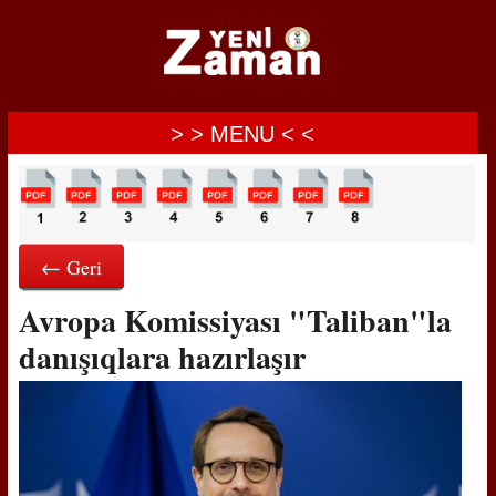
> > MENU < <
← Geri
Avropa Komissiyası "Taliban"la
danışıqlara hazırlaşır