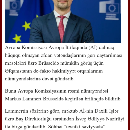
Avropa Komissiyası Avropa İttifaqında (Aİ) qalmaq
hüququ olmayan əfqan vətəndaşlarının geri qaytarılması
məsələləri üzrə Brüsseldə mümkün görüş üçün
Əfqanıstanın de-fakto hakimiyyət orqanlarının
nümayəndələrinə dəvət göndərib.
Bunu Avropa Komissiyasının rəsmi nümayəndəsi
Markus Lammert Brüsseldə keçirilən brifinqdə bildirib.
Lammertin sözlərinə görə, məktub Aİ-nin Daxili İşlər
üzrə Baş Direktorluğu tərəfindən İsveç Ədliyyə Nazirliyi
ilə birgə göndərilib. Söhbət "texniki səviyyədə"