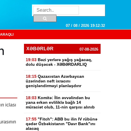
07 / 08 / 2026 19:12:33
ARAQLI
n
XƏBƏRLƏR
07-08-2026
19:03
Bəzi yerlərə yağış yağacaq,
dolu düşəcək - XƏBƏRDARLIQ
18:15
Qazaxıstan Azərbaycan
üzərindən neft ixracını
genişləndirməyi planlaşdırır
18:03
Komitə: İlin əvvəlindən bu
yana erkən evliliklə bağlı 14
ın iclası
müraciət olub, 11-nin qarşısı alınıb
17:55
"Fitch": ABB bu ilin IV rübünə
rasının
qədər Özbəkistanın "Davr Bank"ını
alacaq