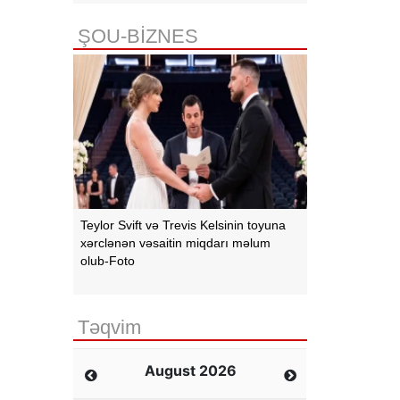
ŞOU-BİZNES
Teylor Svift və Trevis Kelsinin toyuna
xərclənən vəsaitin miqdarı məlum
olub-Foto
Təqvim
August 2026