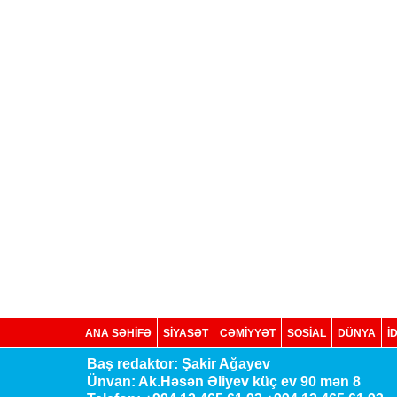
ANA SƏHİFƏ
SİYASƏT
CƏMİYYƏT
SOSIAL
DÜNYA
İ
Baş redaktor: Şakir Ağayev
Ünvan: Ak.Həsən Əliyev küç ev 90 mən 8