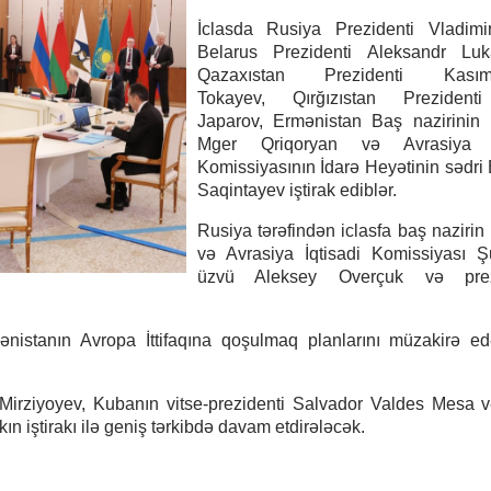
İclasda Rusiya Prezidenti Vladimir
Belarus Prezidenti Aleksandr Luk
Qazaxıstan Prezidenti Kasım-
Tokayev, Qırğızıstan Prezident
Japarov, Ermənistan Baş nazirinin 
Mger Qriqoryan və Avrasiya İq
Komissiyasının İdarə Heyətinin sədri 
Saqintayev iştirak ediblər.
Rusiya tərəfindən iclasfa baş nazirin
və Avrasiya İqtisadi Komissiyası Ş
üzvü Aleksey Overçuk və prezi
ənistanın Avropa İttifaqına qoşulmaq planlarını müzakirə ed
Mirziyoyev, Kubanın vitse-prezidenti Salvador Valdes Mesa v
 iştirakı ilə geniş tərkibdə davam etdirələcək.