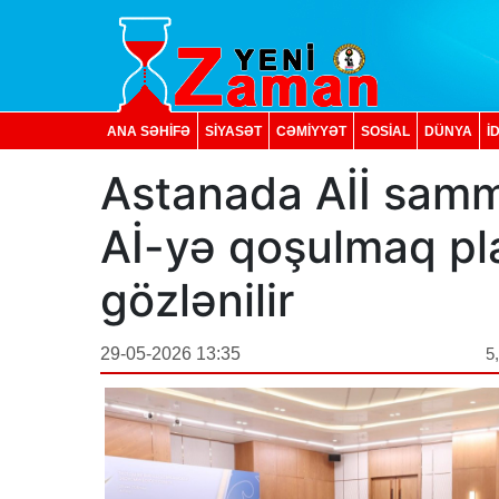
ANA SƏHİFƏ
SİYASƏT
CƏMİYYƏT
SOSIAL
DÜNYA
İ
Astanada Aİİ sammit
Aİ-yə qoşulmaq pla
gözlənilir
29-05-2026 13:35
5