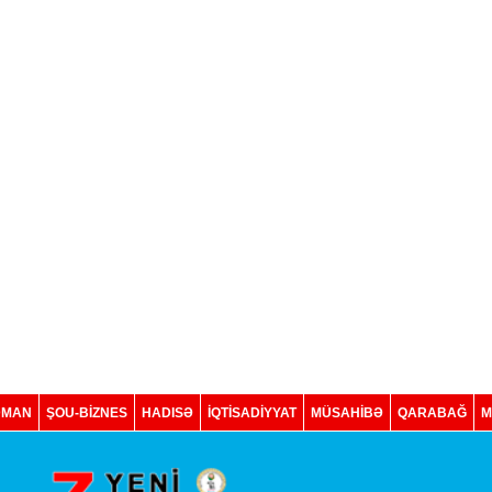
DMAN
ŞOU-BİZNES
HADISƏ
İQTISADIYYAT
MÜSAHİBƏ
QARABAĞ
M