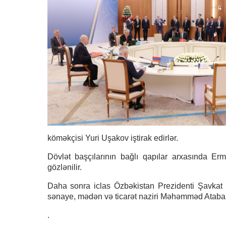
köməkçisi Yuri Uşakov iştirak edirlər.
Dövlət başçılarının bağlı qapılar arxasında Erm
gözlənilir.
Daha sonra iclas Özbəkistan Prezidenti Şavkat 
sənaye, mədən və ticarət naziri Məhəmməd Atabakın
.