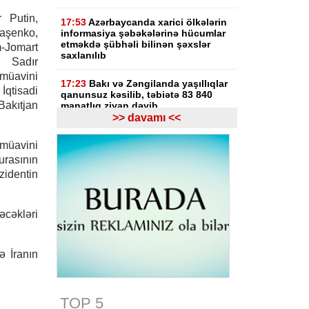
 Putin,
17:53
Azərbaycanda xarici ölkələrin
aşenko,
informasiya şəbəkələrinə hücumlar
etməkdə şübhəli bilinən şəxslər
Jomart
saxlanılıb
i Sadır
müavini
17:23
Bakı və Zəngilanda yaşıllıqlar
tisadi
qanunsuz kəsilib, təbiətə 83 840
Bakıtjan
manatlıq ziyan dəyib
>> davamı <<
17:09
Bakıda estetik əməliyyatdan
 müavini
sonra pasiyentin ölüm faktı üzrə
araşdırma başlayıb
urasının
dentin
17:03
Lənkəranda təqaüdçüləri
aldadan şəxs saxlanılıb
əcəkləri
16:39
Səfərbərlik Xidmətinin
rüşvətlə bağlı həbs olunan 3
əməkdaşının məhkəməsi başlayır
ə İranın
16:26
Bəzi yerlərdə külək
güclənəcək -
XƏBƏRDARLIQ
TOP 5