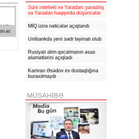
16:10
Jurnalistika ixtisası üzrə
qabiliyyət imtahanının nəticələri
Süni intellekt və Yaradan: yaradılış
açıqlanıb
və Yaradan haqqında düşüncələr
15:50
Ədliyyə naziri Lerik rayonunda
MİQ üzrə nəticələr açıqlanıb
vətəndaşları qəbul edib
Unibankda yeni sədr təyinatı olub
15:24
Bakının mərkəzində 3
obyektdə və evdə yanğın
Rusiyalı alim qocalmanın əsas
söndürülüb, 2 nəfər tüstüdən
zəhərlənib
əlamətlərini açıqladı
15:02
Ukrayna aqrar sektora yardım
Kamran Əsədov ev dustaqlığına
üçün Aİ-dən 220 milyon avro istəyir
buraxılmayıb
14:50
Türkiyə, Səudiyyə Ərəbistanı
və Pakistan Məkkə Sazişini
MÜSAHİBƏ
imzalayıb: Üzvlərdən birinə hücum
hamısına hücum sayılacaq