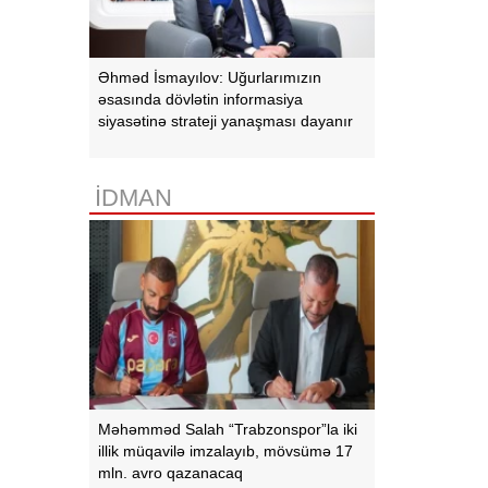
Əhməd İsmayılov: Uğurlarımızın
əsasında dövlətin informasiya
siyasətinə strateji yanaşması dayanır
İDMAN
Məhəmməd Salah “Trabzonspor”la iki
illik müqavilə imzalayıb, mövsümə 17
mln. avro qazanacaq