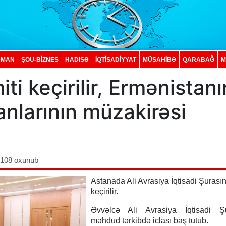
DMAN
ŞOU-BİZNES
HADISƏ
İQTISADIYYAT
MÜSAHİBƏ
QARABAĞ
M
i keçirilir, Ermənistanı
nlarının müzakirəsi
,108 oxunub
Astanada Ali Avrasiya İqtisadi Şurasın
keçirilir.
Əvvəlcə Ali Avrasiya İqtisadi Şu
məhdud tərkibdə iclası baş tutub.