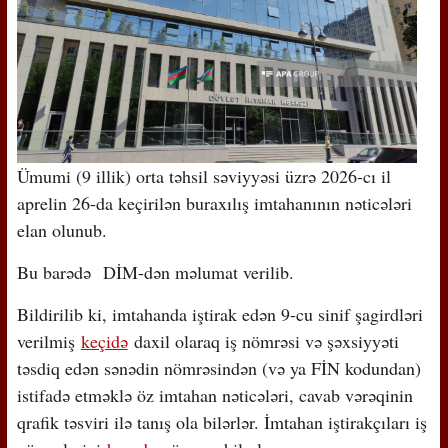
Ümumi (9 illik) orta təhsil səviyyəsi üzrə 2026-cı il
aprelin 26-da keçirilən buraxılış imtahanının nəticələri
elan olunub.
Bu barədə DİM-dən məlumat verilib.
Bildirilib ki, imtahanda iştirak edən 9-cu sinif şagirdləri
verilmiş
keçidə
daxil olaraq iş nömrəsi və şəxsiyyəti
təsdiq edən sənədin nömrəsindən (və ya FİN kodundan)
istifadə etməklə öz imtahan nəticələri, cavab vərəqinin
qrafik təsviri ilə tanış ola bilərlər. İmtahan iştirakçıları iş