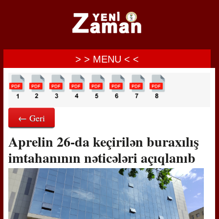
> > MENU < <
← Geri
Aprelin 26-da keçirilən buraxılış
imtahanının nəticələri açıqlanıb