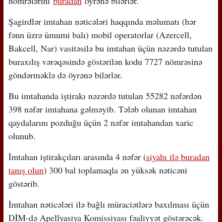
nömrələrini
buradan
öyrənə bilərlər.
Şagirdlər imtahan nəticələri haqqında məlumatı (hər
fənn üzrə ümumi balı) mobil operatorlar (Azercell,
Bakcell, Nar) vasitəsilə bu imtahan üçün nəzərdə tutulan
buraxılış vərəqəsində göstərilən kodu 7727 nömrəsinə
göndərməklə də öyrənə bilərlər.
Bu imtahanda iştirakı nəzərdə tutulan 55282 nəfərdən
398 nəfər imtahana gəlməyib. Tələb olunan imtahan
qaydalarını pozduğu üçün 2 nəfər imtahandan xaric
olunub.
İmtahan iştirakçıları arasında 4 nəfər (
siyahı ilə buradan
tanış olun
) 300 bal toplamaqla ən yüksək nəticəni
göstərib.
İmtahan nəticələri ilə bağlı müraciətlərə baxılması üçün
DİM-də Apellyasiya Komissiyası fəaliyyət göstərəcək.