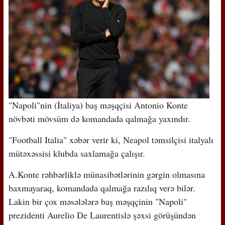
"Napoli"nin (İtaliya) baş məşqçisi Antonio Konte
növbəti mövsüm də komandada qalmağa yaxındır.
"Football Italia" xəbər verir ki, Neapol təmsilçisi italyalı
mütəxəssisi klubda saxlamağa çalışır.
A.Konte rəhbərliklə münasibətlərinin gərgin olmasına
baxmayaraq, komandada qalmağa razılıq verə bilər.
Lakin bir çox məsələlərə baş məşqçinin "Napoli"
prezidenti Aurelio De Laurentislə şəxsi görüşündən