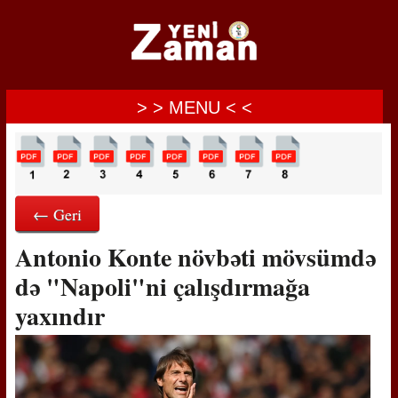
> > MENU < <
← Geri
Antonio Konte növbəti mövsümdə
də "Napoli"ni çalışdırmağa
yaxındır