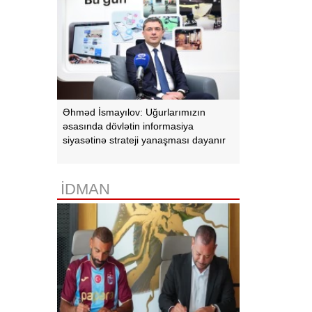
Əhməd İsmayılov: Uğurlarımızın
əsasında dövlətin informasiya
siyasətinə strateji yanaşması dayanır
İDMAN