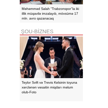
Məhəmməd Salah “Trabzonspor”la iki
illik müqavilə imzalayıb, mövsümə 17
mln. avro qazanacaq
ŞOU-BİZNES
Teylor Svift və Trevis Kelsinin toyuna
xərclənən vəsaitin miqdarı məlum
olub-Foto