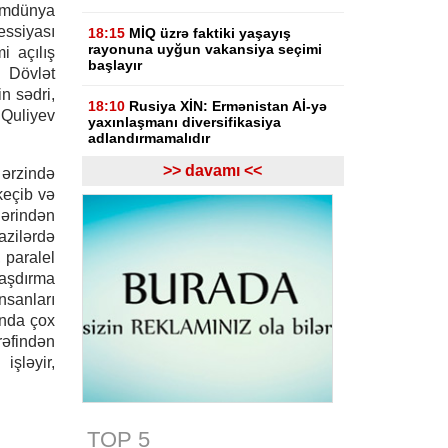
mdünya
ssiyası
18:15
MİQ üzrə faktiki yaşayış
rayonuna uyğun vakansiya seçimi
i açılış
başlayır
 Dövlət
n sədri,
18:10
Rusiya XİN: Ermənistan Aİ-yə
Quliyev
yaxınlaşmanı diversifikasiya
adlandırmamalıdır
>> davamı <<
rzində
18:03
Rasim İldırımzadə, Zaur
keçib və
Mirzəzadə və Qoşqar Məmmədovun
apellyasiya şikayəti üzrə məhkəmə
ərindən
başlayıb
zilərdə
 paralel
17:12
Gürcüstan Gəlirlər Xidməti
laşdırma
azərbaycanlı sürücülərin gömrükdə
nsanları
saxlanılması məsələsini araşdırır
anda çox
rəfindən
17:06
"Europol" miqrantların qeyri-
qanuni daşınmasında şübhəli
şləyir,
bilinən suriyalıları saxlayıb
17:01
Zərdabda maşın dirəyə
çırpılıb, ölən və xəsarət alanlar var -
TOP 5
FOTO