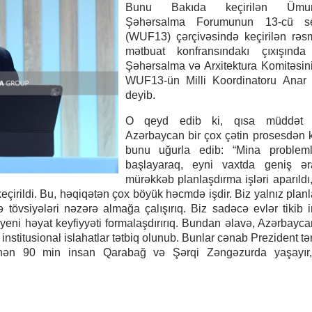
Bunu Bakıda keçirilən Ümu
Şəhərsalma Forumunun 13‑cü se
(WUF13) çərçivəsində keçirilən rəsm
mətbuat konfransındakı çıxışında
Şəhərsalma və Arxitektura Komitəsini
WUF13-ün Milli Koordinatoru Anar 
deyib.
O qeyd edib ki, qısa müddət ə
Azərbaycan bir çox çətin prosesdən 
bunu uğurla edib: “Mina probleml
başlayaraq, eyni vaxtda geniş əra
mürəkkəb planlaşdırma işləri aparıldı,
keçirildi. Bu, həqiqətən çox böyük həcmdə işdir. Biz yalnız plan
tövsiyələri nəzərə almağa çalışırıq. Biz sadəcə evlər tikib i
 yeni həyat keyfiyyəti formalaşdırırıq. Bundan əlavə, Azərbayc
institusional islahatlar tətbiq olunub. Bunlar cənab Prezident tə
inən 90 min insan Qarabağ və Şərqi Zəngəzurda yaşayır, i