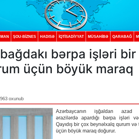
DMAN
ŞOU-BİZNES
HADISƏ
İQTISADIYYAT
MÜSAHİBƏ
QARABAĞ
M
bağdakı bərpa işləri bir
urum üçün böyük maraq
,963 oxunub
Azərbaycanın işğaldan azad e
ərazilərdə apardığı bərpa işləri v
Qayıdış bir çox beynəlxalq qurum və 
üçün böyük maraq doğurur.