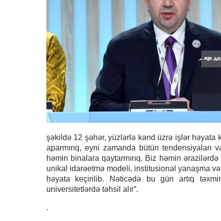
şəkildə 12 şəhər, yüzlərlə kənd üzrə işlər həyata 
aparmırıq, eyni zamanda bütün tendensiyaları və 
həmin binalara qaytarmırıq. Biz həmin ərazilərdə
unikal idarəetmə modeli, institusional yanaşma və 
həyata keçirilib. Nəticədə bu gün artıq təxm
universitetlərdə təhsil alır”.
.