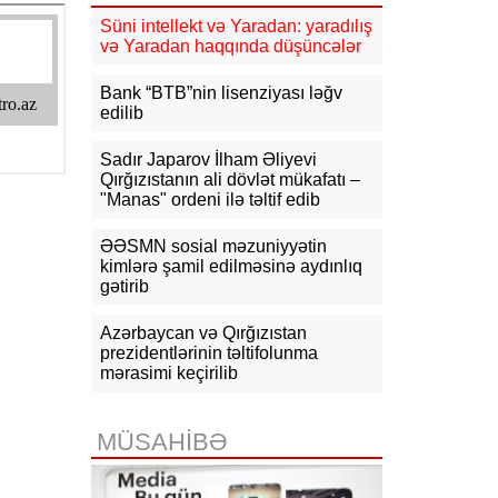
Süni intellekt və Yaradan: yaradılış
16:31
Bu il dövlət büdcəsinə 11,5
və Yaradan haqqında düşüncələr
mlrd. manata yaxın vergi daxil olub
Bank “BTB”nin lisenziyası ləğv
16:04
Tramp zəng etdi - Pentaqonda
edilib
təcili iclas təyin olundu
Sadır Japarov İlham Əliyevi
15:53
Ceyhun Bayramov: Rusiya və
Qırğızıstanın ali dövlət mükafatı –
Ukrayna arasındakı hərbi
"Manas" ordeni ilə təltif edib
əməliyyatlar ən qısa zamanda
dayandırılmalıdır
ƏƏSMN sosial məzuniyyətin
kimlərə şamil edilməsinə aydınlıq
15:41
İranda “Mossad”la əlaqəli 20-
gətirib
dən çox şəxsin saxlanıldığı bildirilir
15:26
Azərbaycan və Qırğızıstan
Kiyevdə Azərbaycan və
Ukrayna xarici işlər nazirlərinin
prezidentlərinin təltifolunma
görüşü olub
mərasimi keçirilib
15:14
Ceyhun Bayramov Ukraynada
Azərbaycan Xalq Cümhuriyyətinin
MÜSAHİBƏ
diplomatik irsinə aid arxiv sənədləri
ilə tanış olub