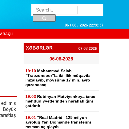
06 / 08 / 2026 22:58:38
ARAQLI
XƏBƏRLƏR
07-08-2026
06-08-2026
19:10
Məhəmməd Salah
“Trabzonspor”la iki illik müqavilə
imzalayıb, mövsümə 17 mln. avro
qazanacaq
19:03
Rubinyan Matviyenkoya ixrac
məhdudiyyətlərindən narahatlığını
dilmiş
çatdırıb
ə Böyük
tərəfdaş
19:01
“Real Madrid” 125 milyon
avroluq Yan Diomande transferini
rəsmən açıqlayıb