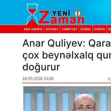
ANA SƏHİFƏ
SİYASƏT
CƏMİYYƏT
SOSIAL
DÜNYA
İ
Anar Quliyev: Qara
çox beynəlxalq q
doğurur
18-05-2026 10:08
5