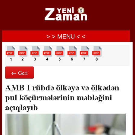
> > MENU < <
← Geri
AMB I rübdə ölkəyə və ölkədən
pul köçürmələrinin məbləğini
açıqlayıb