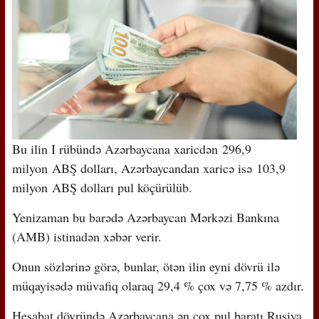
Bu ilin I rübündə Azərbaycana xaricdən
296,9
milyon
ABŞ dolları, Azərbaycandan xaricə isə
103,9
milyon
ABŞ dolları pul köçürülüb.
Yenizaman bu barədə Azərbaycan Mərkəzi Bankına
(AMB) istinadən xəbər verir.
Onun sözlərinə görə, bunlar, ötən ilin eyni dövrü ilə
müqayisədə müvafiq olaraq 29,4 % çox və 7,75 % azdır.
Hesabat dövründə Azərbaycana ən çox pul baratı Rusiya