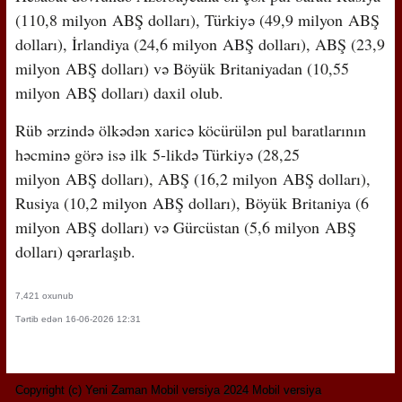
(
110,8 milyon
ABŞ dolları), Türkiyə (
49,9 milyon
ABŞ
dolları), İrlandiya (
24,6 milyon
ABŞ dolları), ABŞ (
23,9
milyon
ABŞ dolları) və Böyük Britaniyadan (
10,55
milyon
ABŞ dolları) daxil olub.
Rüb ərzində ölkədən xaricə köcürülən pul baratlarının
həcminə görə isə ilk
5
-likdə Türkiyə (
28,25
milyon
ABŞ dolları), ABŞ (
16,2 milyon
ABŞ dolları),
Rusiya (
10,2 milyon
ABŞ dolları), Böyük Britaniya (
6
milyon
ABŞ dolları) və Gürcüstan (
5,6 milyon
ABŞ
dolları) qərarlaşıb.
7,421 oxunub
Tərtib edən 16-06-2026 12:31
Copyright (c) Yeni Zaman Mobil versiya 2024 Mobil versiya