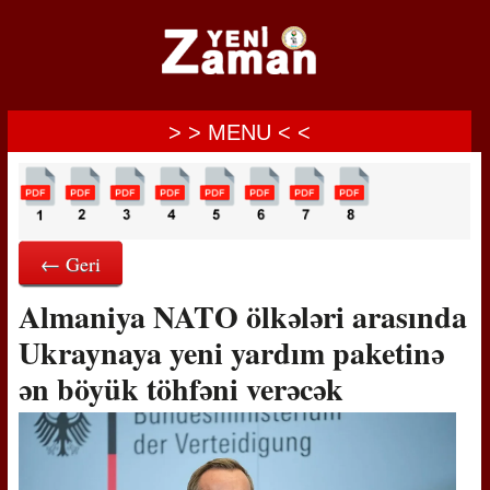
> > MENU < <
← Geri
Almaniya NATO ölkələri arasında
Ukraynaya yeni yardım paketinə
ən böyük töhfəni verəcək