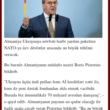
Almaniya Ukraynaya növbəti hərbi yardım paketinə
NATO-ya üzv dövlətlər arasında ən böyük töhfəni
verəcək.
Bu barədə Almaniyanın müdafiə naziri Boris Pistorius
bildirib.
"Ukrayna üçün indi pulları həm Aİ kreditləri xətti ilə,
həm də yeni dəstək fondundan əldə etmək vacibdir.
Burada biz ümumilikdə 70 milyard avrodan danışırıq", -
o qeyd edib. Almaniyanın payının nə qədər olacağı ilə
bağlı suala cavab verən Pistorius bildirib: "Bu ən böyük