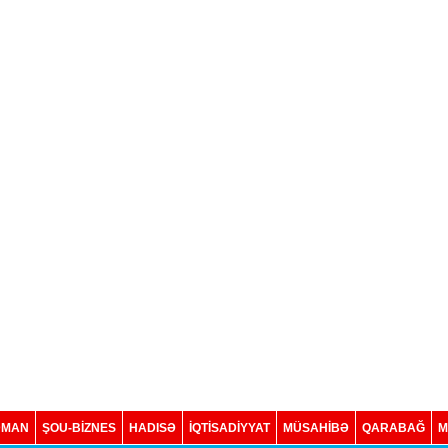
DMAN
ŞOU-BİZNES
HADISƏ
İQTISADIYYAT
MÜSAHİBƏ
QARABAĞ
M