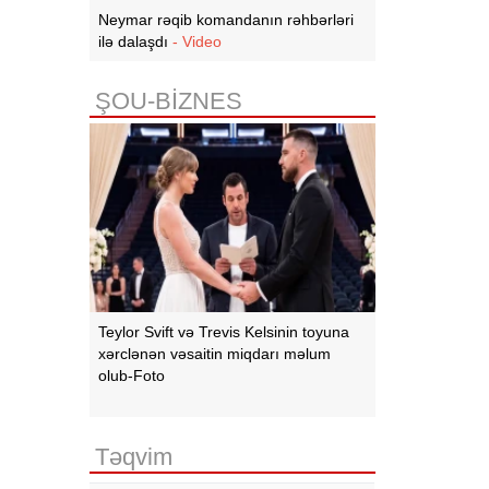
Neymar rəqib komandanın rəhbərləri
ilə dalaşdı
- Video
ŞOU-BİZNES
Teylor Svift və Trevis Kelsinin toyuna
xərclənən vəsaitin miqdarı məlum
olub-Foto
Təqvim