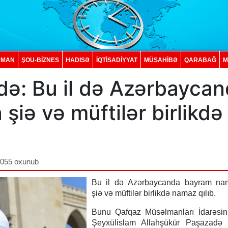
DMAN
ŞOU-BİZNES
HADISƏ
İQTISADIYYAT
MÜSAHİBƏ
QARABAĞ
M
də: Bu il də Azərbayca
iə və müftilər birlikdə
,055 oxunub
Bu il də Azərbaycanda bayram na
şiə və müftilər birlikdə namaz qılıb.
Bunu Qafqaz Müsəlmanları İdarəsini
Şeyxülislam Allahşükür Paşazadə 