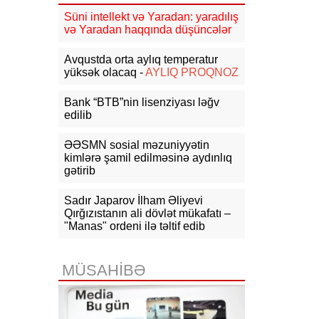
Cəmiyyətində görüş
Süni intellekt və Yaradan: yaradılış
və Yaradan haqqında düşüncələr
14:46
Rusiyada dron zavodunun
direktoruna sui-qəsd edilib
- VİDEO
Avqustda orta aylıq temperatur
yüksək olacaq -
AYLIQ PROQNOZ
14:36
Zelenski: Ukraynaya HHM
üçün raket tədarükü üç dəfə azalıb
Bank “BTB”nin lisenziyası ləğv
edilib
14:10
NATO Almaniyada Ukrayna
təyyarəsinin yaxınlığında partlayıcı
ƏƏSMN sosial məzuniyyətin
yüklü PUA-nın aşkarlandığını
kimlərə şamil edilməsinə aydınlıq
təsdiqləyib
gətirib
13:55
Aİ Ukraynaya dondurulmuş
Sadır Japarov İlham Əliyevi
Rusiya aktivlərindən gəlirlər
hesabına 1,4 mlrd. avro ayıracaq
Qırğızıstanın ali dövlət mükafatı –
"Manas" ordeni ilə təltif edib
13:48
FT: Tramp Ukraynaya
"Patriot"lar üçün raket vermək
niyyətində deyil
MÜSAHİBƏ