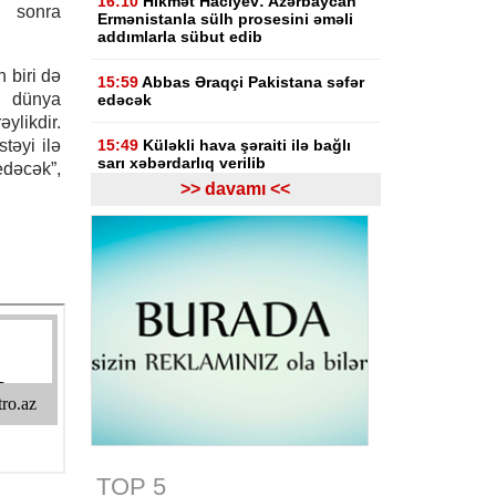
16:10
Hikmət Hacıyev: Azərbaycan
 sonra
Ermənistanla sülh prosesini əməli
addımlarla sübut edib
 biri də
15:59
Abbas Əraqçi Pakistana səfər
n dünya
edəcək
ylikdir.
stəyi ilə
15:49
Küləkli hava şəraiti ilə bağlı
sarı xəbərdarlıq verilib
dəcək”,
>> davamı <<
15:26
Sibiqa: Şimali Koreya raket
kompleksləri Ukrayna üçün qanuni
hədəf olacaq
15:18
Pezeşkian HAMAS-ın yeni
liderinə İranın dəstəyini açıqlayıb:
Fələstin Tehranın gündəmində qalır
15:05
Hikmət Hacıyev: Azərbaycan
heç vaxt öz ərazisindən qonşu
ölkəyə qarşı istifadə olunmasına
icazə verməz
15:00
TOP 5
Azərbaycan Qızıl Aypara