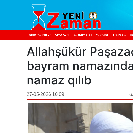
ANA SƏHİFƏ
SİYASƏT
CƏMİYYƏT
SOSIAL
DÜNYA
İ
Allahşükür Paşaza
bayram namazında ş
namaz qılıb
27-05-2026 10:09
6