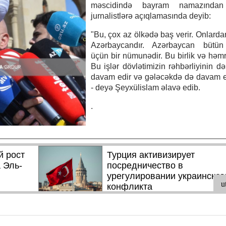
məscidində bayram namazından
jurnalistlərə açıqlamasında deyib:
"Bu, çox az ölkədə baş verir. Onlardan
Azərbaycandır. Azərbaycan bütü
üçün bir nümunədir. Bu birlik və həmrə
Bu işlər dövlətimizin rəhbərliyinin də
davam edir və gələcəkdə də davam e
- deyə Şeyxülislam əlavə edib.
.