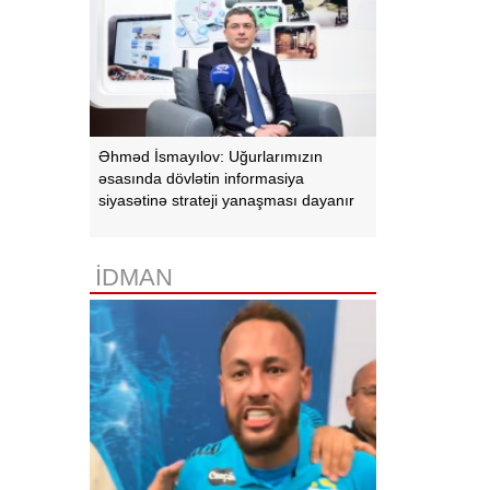
Əhməd İsmayılov: Uğurlarımızın
əsasında dövlətin informasiya
siyasətinə strateji yanaşması dayanır
İDMAN