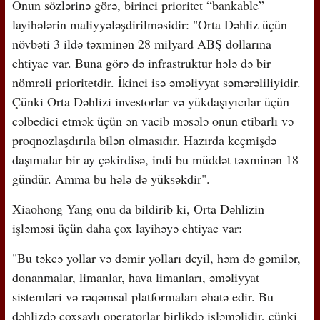
Onun sözlərinə görə, birinci prioritet “bankable”
layihələrin maliyyələşdirilməsidir: "Orta Dəhliz üçün
növbəti 3 ildə təxminən 28 milyard ABŞ dollarına
ehtiyac var. Buna görə də infrastruktur hələ də bir
nömrəli prioritetdir. İkinci isə əməliyyat səmərəliliyidir.
Çünki Orta Dəhlizi investorlar və yükdaşıyıcılar üçün
cəlbedici etmək üçün ən vacib məsələ onun etibarlı və
proqnozlaşdırıla bilən olmasıdır. Hazırda keçmişdə
daşımalar bir ay çəkirdisə, indi bu müddət təxminən 18
gündür. Amma bu hələ də yüksəkdir".
Xiaohong Yang onu da bildirib ki, Orta Dəhlizin
işləməsi üçün daha çox layihəyə ehtiyac var:
"Bu təkcə yollar və dəmir yolları deyil, həm də gəmilər,
donanmalar, limanlar, hava limanları, əməliyyat
sistemləri və rəqəmsal platformaları əhatə edir. Bu
dəhlizdə çoxsaylı operatorlar birlikdə işləməlidir, çünki