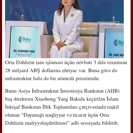
Orta Dəhlizin tam işləməsi üçün növbəti 3 ildə təxminən
28 milyard ABŞ dollarına ehtiyac var. Buna görə də
infrastruktur hələ də bir nömrəli prioritetdir.
Bunu Asiya İnfrastruktur İnvestisiya Bankının (AIIB)
baş direktoru Xiaohong Yang Bakıda keçirilən İslam
İnkişaf Bankının İllik Toplantıları çərçivəsində təşkil
olunan “Dayanıqlı nəqliyyat və ticarət üçün Orta
Dəhlizin maliyyələşdirilməsi” adlı sessiyada bildirib.