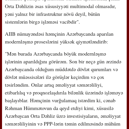
Orta Dəhlizin əsas xüsusiyyəti multimodal olmasıdır,
yəni yalnız bir infrastruktur növü deyil, bütün
sistemlərin birgə işləməsi vacibdir".
AIIB nümayəndəsi həmçinin Azərbaycanda aparılan
modernləşmə proseslərini yüksək qiymətləndirib:
"Mən burada Azərbaycanda böyük modernləşmə
işlərinin aparıldığını görürəm. Son bir neçə gün ərzində
Azərbaycanda olduğum müddətdə dövlət qurumları və
dövlət müəssisələri ilə görüşlər keçirdim və çox
təsirləndim. Onlar artıq əməliyyat səmərəliliyi,
etibarlılıq və proqnozlaşdırıla bilənlik üzərində işləməyə
başlayıblar. Həmçinin vurğulamaq istərdim ki, cənab
Rəhman Hümmətovun da qeyd etdiyi kimi, xüsusilə
Azərbaycan Orta Dəhliz üzrə investisiyaların, əməliyyat
səmərəliliyinin və PPP-lərin təmin edilməsində mühüm