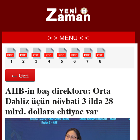
> > MENU < <
← Geri
AIIB-in baş direktoru: Orta
Dəhliz üçün növbəti 3 ildə 28
mlrd. dollara ehtiyac var