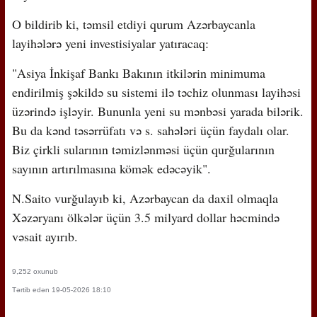
O bildirib ki, təmsil etdiyi qurum Azərbaycanla
layihələrə yeni investisiyalar yatıracaq:
"Asiya İnkişaf Bankı Bakının itkilərin minimuma
endirilmiş şəkildə su sistemi ilə təchiz olunması layihəsi
üzərində işləyir. Bununla yeni su mənbəsi yarada bilərik.
Bu da kənd təsərrüfatı və s. sahələri üçün faydalı olar.
Biz çirkli sularının təmizlənməsi üçün qurğularının
sayının artırılmasına kömək edəcəyik".
N.Saito vurğulayıb ki, Azərbaycan da daxil olmaqla
Xəzəryanı ölkələr üçün 3.5 milyard dollar həcmində
vəsait ayırıb.
9,252 oxunub
Tərtib edən 19-05-2026 18:10