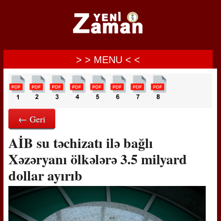
> > MENU < <
← Geri
AİB su təchizatı ilə bağlı
Xəzəryanı ölkələrə 3.5 milyard
dollar ayırıb