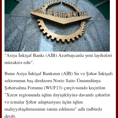
"Asiya İnkişaf Bankı (AİB) Azərbaycanla yeni layihələri
müzakirə edir".
Bunu Asiya İnkişaf Bankının (AİB) Su və Şəhər İnkişafı
sektorunun baş direktoru Norio Saito Ümumdünya
Şəhərsalma Forumu (WUF13) çərçivəsində keçirilən
"Xəzər regionunda iqlim dəyişikliyinə davamlı şəhərlər
və icmalar Şəhər adaptasiyası üçün iqlim
maliyyələşdirməsinin təmin edilməsi" adlı tədbirdə
deyib.