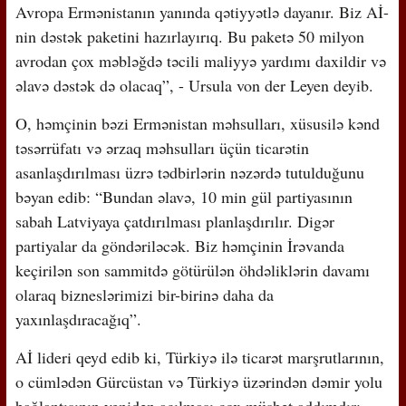
Avropa Ermənistanın yanında qətiyyətlə dayanır. Biz Aİ-
nin dəstək paketini hazırlayırıq. Bu paketə 50 milyon
avrodan çox məbləğdə təcili maliyyə yardımı daxildir və
əlavə dəstək də olacaq”, - Ursula von der Leyen deyib.
O, həmçinin bəzi Ermənistan məhsulları, xüsusilə kənd
təsərrüfatı və ərzaq məhsulları üçün ticarətin
asanlaşdırılması üzrə tədbirlərin nəzərdə tutulduğunu
bəyan edib: “Bundan əlavə, 10 min gül partiyasının
sabah Latviyaya çatdırılması planlaşdırılır. Digər
partiyalar da göndəriləcək. Biz həmçinin İrəvanda
keçirilən son sammitdə götürülən öhdəliklərin davamı
olaraq bizneslərimizi bir-birinə daha da
yaxınlaşdıracağıq”.
Aİ lideri qeyd edib ki, Türkiyə ilə ticarət marşrutlarının,
o cümlədən Gürcüstan və Türkiyə üzərindən dəmir yolu
bağlantısının yenidən açılması çox müsbət addımdır: