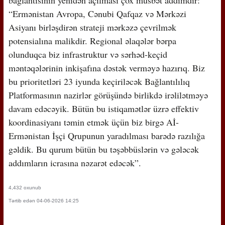
“Ermənistan Avropa, Cənubi Qafqaz və Mərkəzi
Asiyanı birləşdirən strateji mərkəzə çevrilmək
potensialına malikdir. Regional əlaqələr bərpa
olunduqca biz infrastruktur və sərhəd-keçid
məntəqələrinin inkişafına dəstək verməyə hazırıq. Biz
bu prioritetləri 23 iyunda keçiriləcək Bağlantılılıq
Platformasının nazirlər görüşündə birlikdə irəlilətməyə
davam edəcəyik. Bütün bu istiqamətlər üzrə effektiv
koordinasiyanı təmin etmək üçün biz birgə Aİ-
Ermənistan İşçi Qrupunun yaradılması barədə razılığa
gəldik. Bu qurum bütün bu təşəbbüslərin və gələcək
addımların icrasına nəzarət edəcək”.
4,432 oxunub
Tərtib edən 04-06-2026 14:25