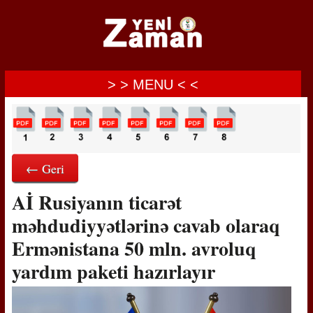
> > MENU < <
← Geri
Aİ Rusiyanın ticarət
məhdudiyyətlərinə cavab olaraq
Ermənistana 50 mln. avroluq
yardım paketi hazırlayır