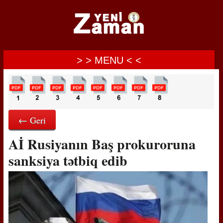
> > MENU < <
← Geri
Aİ Rusiyanın Baş prokuroruna
sanksiya tətbiq edib