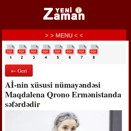
> > MENU < <
← Geri
Aİ-nin xüsusi nümayəndəsi
Maqdalena Qrono Ermənistanda
səfərdədir