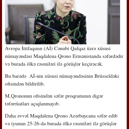
Avropa İttifaqının (Aİ) Cənubi Qafqaz üzrə xüsusi
nümayəndəsi Maqdalena Qrono Ermənistanda səfərdədir
və burada ölkə rəsmiləri ilə görüşlər keçirəcək.
Bu barədə Aİ-nin xüsusi nümayəndəsinin Brüsseldəki
ofisindən bildirilib.
M.Qrononun ofisindən səfər proqramının digər
təfərrüatları açıqlanmayıb.
Daha əvvəl Maqdalena Qrono Azərbaycana səfər edib
və iyunun 25-26-da burada ölkə rəsmiləri ilə görüşlər