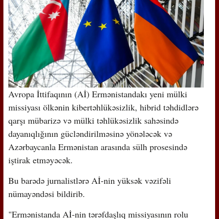
Avropa İttifaqının (Aİ) Ermənistandakı yeni mülki
missiyası ölkənin kibertəhlükəsizlik, hibrid təhdidlərə
qarşı mübarizə və mülki təhlükəsizlik sahəsində
dayanıqlığının gücləndirilməsinə yönələcək və
Azərbaycanla Ermənistan arasında sülh prosesində
iştirak etməyəcək.
Bu barədə jurnalistlərə Aİ-nin yüksək vəzifəli
nümayəndəsi bildirib.
"Ermənistanda Aİ-nin tərəfdaşlıq missiyasının rolu