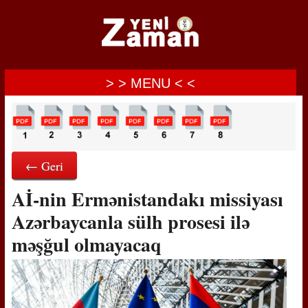
> > MENU < <
← Geri
Aİ-nin Ermənistandakı missiyası
Azərbaycanla sülh prosesi ilə
məşğul olmayacaq