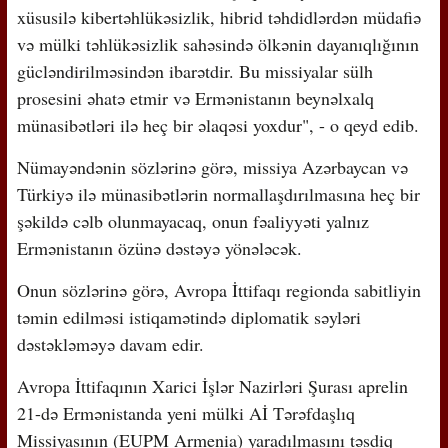
xüsusilə kibertəhlükəsizlik, hibrid təhdidlərdən müdafiə
və mülki təhlükəsizlik sahəsində ölkənin dayanıqlığının
gücləndirilməsindən ibarətdir. Bu missiyalar sülh
prosesini əhatə etmir və Ermənistanın beynəlxalq
münasibətləri ilə heç bir əlaqəsi yoxdur", - o qeyd edib.
Nümayəndənin sözlərinə görə, missiya Azərbaycan və
Türkiyə ilə münasibətlərin normallaşdırılmasına heç bir
şəkildə cəlb olunmayacaq, onun fəaliyyəti yalnız
Ermənistanın özünə dəstəyə yönələcək.
Onun sözlərinə görə, Avropa İttifaqı regionda sabitliyin
təmin edilməsi istiqamətində diplomatik səyləri
dəstəkləməyə davam edir.
Avropa İttifaqının Xarici İşlər Nazirləri Şurası aprelin
21-də Ermənistanda yeni mülki Aİ Tərəfdaşlıq
Missiyasının (EUPM Armenia) yaradılmasını təsdiq