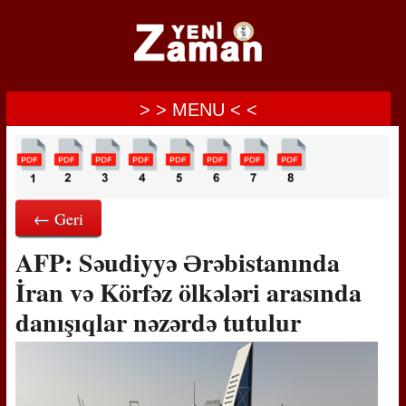
> > MENU < <
← Geri
AFP: Səudiyyə Ərəbistanında
İran və Körfəz ölkələri arasında
danışıqlar nəzərdə tutulur