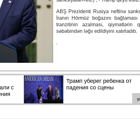
ABŞ Prezidenti Rusiya neftinə sanks
İranın Hörmüz boğazını bağlaması 
tranzitinin azalması, qiymətlərin 
səbəbindən ləğv edildiyini xatırladıb.
.