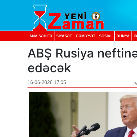
ANA SƏHİFƏ
SİYASƏT
CƏMİYYƏT
SOSIAL
DÜNYA
İ
ABŞ Rusiya neftinə
edəcək
16-06-2026 17:05
5