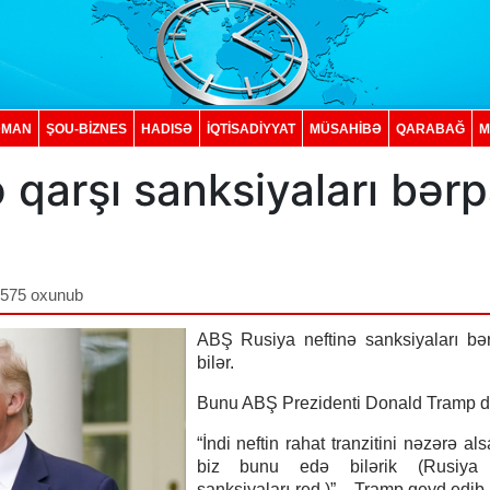
DMAN
ŞOU-BİZNES
HADISƏ
İQTISADIYYAT
MÜSAHİBƏ
QARABAĞ
M
 qarşı sanksiyaları bər
,575 oxunub
ABŞ Rusiya neftinə sanksiyaları bə
bilər.
Bunu ABŞ Prezidenti Donald Tramp d
“İndi neftin rahat tranzitini nəzərə als
biz bunu edə bilərik (Rusiya 
sanksiyaları-red.)”, - Tramp qeyd edib.