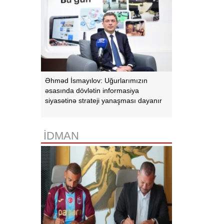
Əhməd İsmayılov: Uğurlarımızın
əsasında dövlətin informasiya
siyasətinə strateji yanaşması dayanır
İDMAN