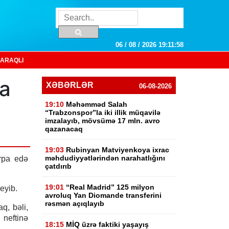
06 / 08 / 2026 19:11:59
ARAQLI
pa
XƏBƏRLƏR
06-08-2026
19:10
Məhəmməd Salah
“Trabzonspor”la iki illik müqavilə
imzalayıb, mövsümə 17 mln. avro
qazanacaq
19:03
Rubinyan Matviyenkoya ixrac
məhdudiyyətlərindən narahatlığını
rpa edə
çatdırıb
19:01
“Real Madrid” 125 milyon
eyib.
avroluq Yan Diomande transferini
rəsmən açıqlayıb
aq, bəli,
neftinə
18:15
MİQ üzrə faktiki yaşayış