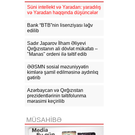
mlrd. manata yaxın vergi daxil olub
Süni intellekt və Yaradan: yaradılış
və Yaradan haqqında düşüncələr
16:04
Tramp zəng etdi - Pentaqonda
təcili iclas təyin olundu
Bank “BTB”nin lisenziyası ləğv
edilib
15:53
Ceyhun Bayramov: Rusiya və
Ukrayna arasındakı hərbi
əməliyyatlar ən qısa zamanda
Sadır Japarov İlham Əliyevi
dayandırılmalıdır
Qırğızıstanın ali dövlət mükafatı –
"Manas" ordeni ilə təltif edib
15:41
İranda “Mossad”la əlaqəli 20-
dən çox şəxsin saxlanıldığı bildirilir
ƏƏSMN sosial məzuniyyətin
kimlərə şamil edilməsinə aydınlıq
15:26
gətirib
Kiyevdə Azərbaycan və
Ukrayna xarici işlər nazirlərinin
görüşü olub
Azərbaycan və Qırğızıstan
prezidentlərinin təltifolunma
15:14
Ceyhun Bayramov Ukraynada
mərasimi keçirilib
Azərbaycan Xalq Cümhuriyyətinin
diplomatik irsinə aid arxiv sənədləri
ilə tanış olub
MÜSAHİBƏ