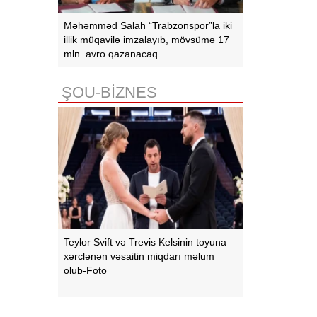
Məhəmməd Salah “Trabzonspor”la iki
illik müqavilə imzalayıb, mövsümə 17
mln. avro qazanacaq
ŞOU-BİZNES
Teylor Svift və Trevis Kelsinin toyuna
xərclənən vəsaitin miqdarı məlum
olub-Foto