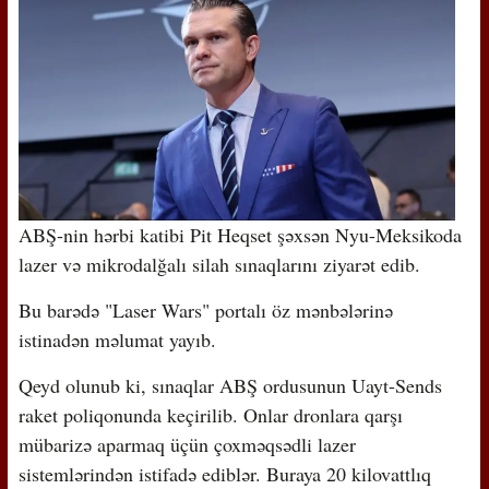
ABŞ-nin hərbi katibi Pit Heqset şəxsən Nyu-Meksikoda
lazer və mikrodalğalı silah sınaqlarını ziyarət edib.
Bu barədə "Laser Wars" portalı öz mənbələrinə
istinadən məlumat yayıb.
Qeyd olunub ki, sınaqlar ABŞ ordusunun Uayt-Sends
raket poliqonunda keçirilib. Onlar dronlara qarşı
mübarizə aparmaq üçün çoxməqsədli lazer
sistemlərindən istifadə ediblər. Buraya 20 kilovattlıq