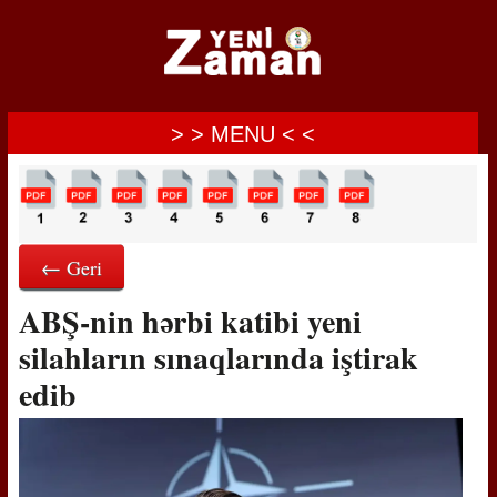
> > MENU < <
← Geri
ABŞ-nin hərbi katibi yeni
silahların sınaqlarında iştirak
edib