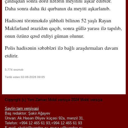
çatdıqdan sonra dörd nəfərin meyitini aşkar ediblər.
Daha sonra daha iki qurbanın da meyiti aşkarlanıb.
Hadisəni törətməkdə şübhəli bilinən 52 yaşlı Rayan
Makfarland ərazidən qaçıb, sonra güllə yarası ilə tapılıb,
onun özünə qəsd etdiyi güman olunur.
Polis hadisənin səbəbləri ilə bağlı araşdırmaları davam
etdirir.
5,774 oxunub
Tərtib edən 02-06-2026 09:05
Copyright (c) Yeni Zaman Mobil versiya 2024 Mobil versiya
Saytin tam versiyasi
Baş redaktor: Şakir Ağayev
Ünvan: Ak.Həsən Əliyev küçəsi 92a, mənzil 31.
Telefon: +994 12 465 61 93,+994 12 465 61 93
E-mail:
shakir@yandex.ru
;
musa-u@yandex.ru