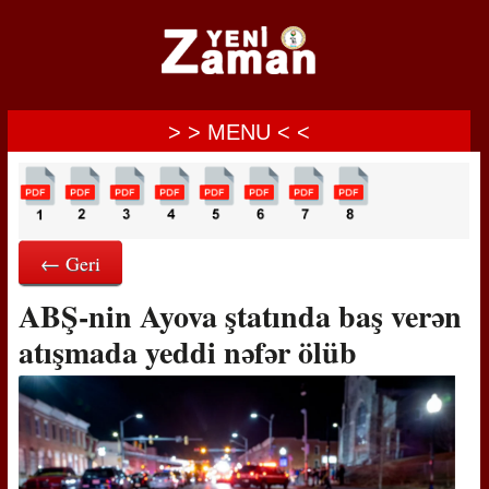
> > MENU < <
← Geri
ABŞ-nin Ayova ştatında baş verən
atışmada yeddi nəfər ölüb