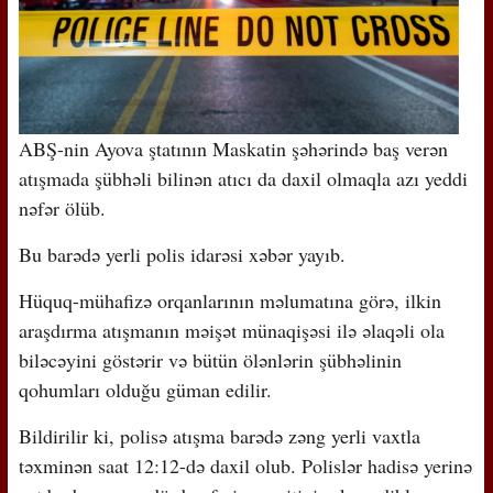
ABŞ-nin Ayova ştatının Maskatin şəhərində baş verən
atışmada şübhəli bilinən atıcı da daxil olmaqla azı yeddi
nəfər ölüb.
Bu barədə yerli polis idarəsi xəbər yayıb.
Hüquq-mühafizə orqanlarının məlumatına görə, ilkin
araşdırma atışmanın məişət münaqişəsi ilə əlaqəli ola
biləcəyini göstərir və bütün ölənlərin şübhəlinin
qohumları olduğu güman edilir.
Bildirilir ki, polisə atışma barədə zəng yerli vaxtla
təxminən saat 12:12-də daxil olub. Polislər hadisə yerinə