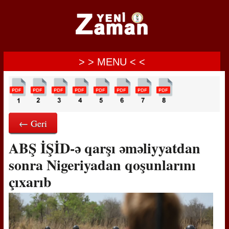
> > MENU < <
← Geri
ABŞ İŞİD-ə qarşı əməliyyatdan
sonra Nigeriyadan qoşunlarını
çıxarıb