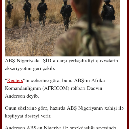
ABŞ Nigeriyada İŞİD-ə qarşı yerləşdirdiyi qüvvələrin
əksəriyyətini geri çəkib.
“
Reuters
“in xəbərinə görə, bunu ABŞ-ın Afrika
Komandanlığının (AFRICOM) rəhbəri Daqvin
Anderson deyib.
Onun sözlərinə görə, hazırda ABŞ Nigeriyanın xahişi ilə
kəşfiyyat dəstəyi verir.
Anderson ABŞ-ın Nigeriya ilə əməkdaşlığı sayəsində