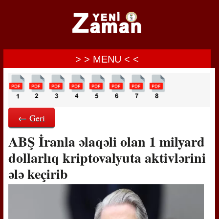
> > MENU < <
← Geri
ABŞ İranla əlaqəli olan 1 milyard
dollarlıq kriptovalyuta aktivlərini
ələ keçirib