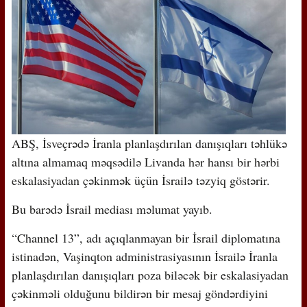
ABŞ, İsveçrədə İranla planlaşdırılan danışıqları təhlükə
altına almamaq məqsədilə Livanda hər hansı bir hərbi
eskalasiyadan çəkinmək üçün İsrailə təzyiq göstərir.
Bu barədə İsrail mediası məlumat yayıb.
“Channel 13”, adı açıqlanmayan bir İsrail diplomatına
istinadən, Vaşinqton administrasiyasının İsrailə İranla
planlaşdırılan danışıqları poza biləcək bir eskalasiyadan
çəkinməli olduğunu bildirən bir mesaj göndərdiyini