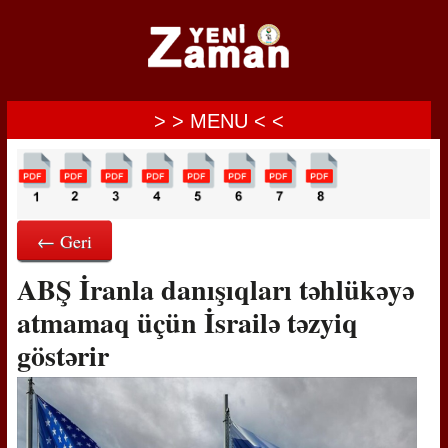
> > MENU < <
← Geri
ABŞ İranla danışıqları təhlükəyə
atmamaq üçün İsrailə təzyiq
göstərir