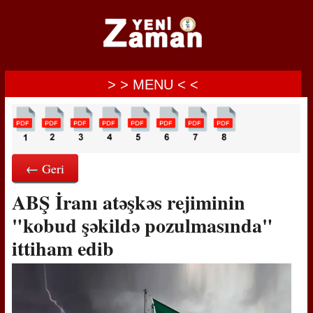
> > MENU < <
← Geri
ABŞ İranı atəşkəs rejiminin
"kobud şəkildə pozulmasında"
ittiham edib