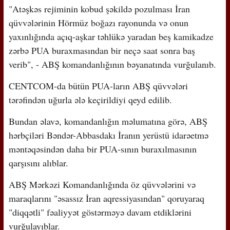
"Atəşkəs rejiminin kobud şəkildə pozulması İran
qüvvələrinin Hörmüz boğazı rayonunda və onun
yaxınlığında açıq-aşkar təhlükə yaradan beş kamikadze
zərbə PUA buraxmasından bir neçə saat sonra baş
verib", - ABŞ komandanlığının bəyanatında vurğulanıb.
CENTCOM-da bütün PUA-ların ABŞ qüvvələri
tərəfindən uğurla ələ keçirildiyi qeyd edilib.
Bundan əlavə, komandanlığın məlumatına görə, ABŞ
hərbçiləri Bəndər-Abbasdakı İranın yerüstü idarəetmə
məntəqəsindən daha bir PUA-sının buraxılmasının
qarşısını alıblar.
ABŞ Mərkəzi Komandanlığında öz qüvvələrini və
maraqlarını "əsassız İran aqressiyasından" qoruyaraq
"diqqətli" fəaliyyət göstərməyə davam etdiklərini
vurğulayıblar.