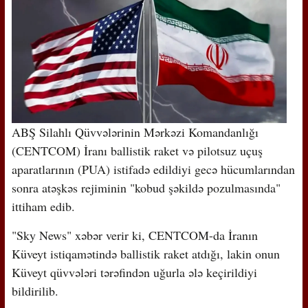
ABŞ Silahlı Qüvvələrinin Mərkəzi Komandanlığı
(CENTCOM) İranı ballistik raket və pilotsuz uçuş
aparatlarının (PUA) istifadə edildiyi gecə hücumlarından
sonra atəşkəs rejiminin "kobud şəkildə pozulmasında"
ittiham edib.
"Sky News" xəbər verir ki, CENTCOM-da İranın
Küveyt istiqamətində ballistik raket atdığı, lakin onun
Küveyt qüvvələri tərəfindən uğurla ələ keçirildiyi
bildirilib.