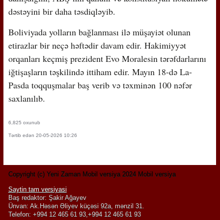
dəstəyini bir daha təsdiqləyib.
Boliviyada yolların bağlanması ilə müşayiət olunan
etirazlar bir neçə həftədir davam edir. Hakimiyyət
orqanları keçmiş prezident Evo Moralesin tərəfdarlarını
iğtişaşların təşkilində ittiham edir. Mayın 18-də La-
Pasda toqquşmalar baş verib və təxminən 100 nəfər
saxlanılıb.
6,825 oxunub
Tərtib edən 20-05-2026 10:26
Copyright (c) Yeni Zaman Mobil versiya 2024 Mobil versiya
Saytin tam versiyasi
Baş redaktor: Şakir Ağayev
Ünvan: Ak.Həsən Əliyev küçəsi 92a, mənzil 31.
Telefon: +994 12 465 61 93,+994 12 465 61 93