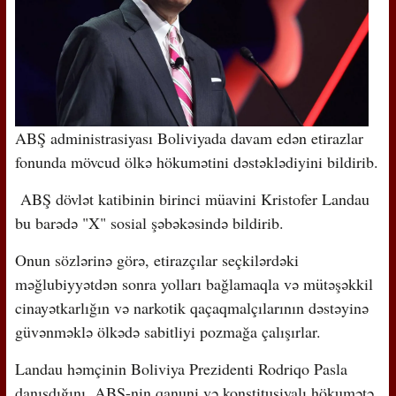
ABŞ administrasiyası Boliviyada davam edən etirazlar
fonunda mövcud ölkə hökumətini dəstəklədiyini bildirib.
ABŞ dövlət katibinin birinci müavini Kristofer Landau
bu barədə "X" sosial şəbəkəsində bildirib.
Onun sözlərinə görə, etirazçılar seçkilərdəki
məğlubiyyətdən sonra yolları bağlamaqla və mütəşəkkil
cinayətkarlığın və narkotik qaçaqmalçılarının dəstəyinə
güvənməklə ölkədə sabitliyi pozmağa çalışırlar.
Landau həmçinin Boliviya Prezidenti Rodriqo Pasla
danışdığını, ABŞ-nin qanuni və konstitusiyalı hökumətə