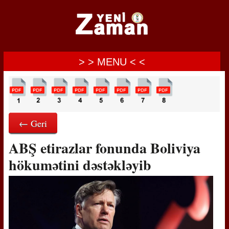
> > MENU < <
← Geri
ABŞ etirazlar fonunda Boliviya
hökumətini dəstəkləyib