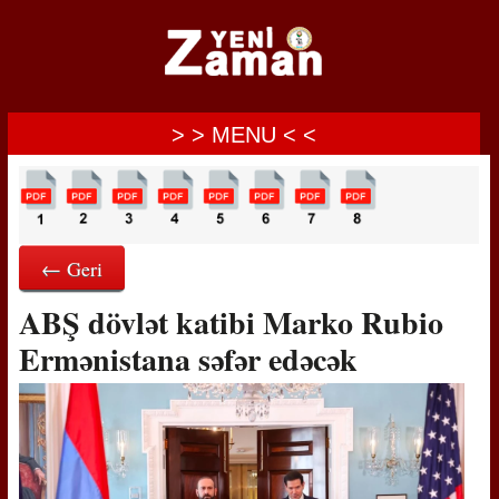
> > MENU < <
← Geri
ABŞ dövlət katibi Marko Rubio
Ermənistana səfər edəcək