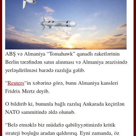
ABŞ və Almaniya “Tomahawk” qanadlı raketlərinin
Berlin tərəfindən satın alınması və Almaniya ərazisində
yerləşdirilməsi barədə razılığa gəlib.
“
Reuters
“in xəbərinə görə, bunu Almaniya kansleri
Fridrix Mertz deyib.
O bildirib ki, bununla bağlı razılıq Ankarada keçirilən
NATO sammitində əldə olunub.
“Belə etməklə biz müdafiə qabiliyyətimizdə kritik
strateji boşluğu aradan qaldırırıq. Eyni zamanda, öz