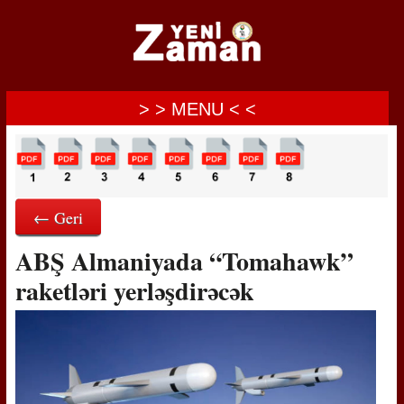
> > MENU < <
← Geri
ABŞ Almaniyada “Tomahawk”
raketləri yerləşdirəcək